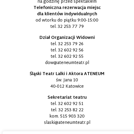
na godzinę przed spektaklem
Telefoniczna rezerwacja miejsc
dla klientów indywidualnych
od wtorku do piątku 9:00-15:00
tel.
32 253 77 79
Dział Organizacji Widowni
tel.
32 253 79 26
tel.
32 602 92 56
tel.
32 602 92 55
dow@ateneumteatr.pl
Śląski Teatr Lalki i Aktora ATENEUM
św. Jana 10
40-012 Katowice
Sekretariat teatru
tel.
32 602 92 51
tel.
32 253 82 22
kom.
515 903 320
slaski@ateneumteatr.pl