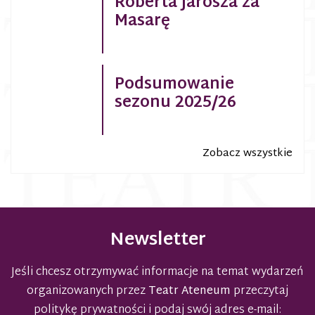
Roberta Jarosza za
Masarę
Podsumowanie
sezonu 2025/26
Zobacz wszystkie
Newsletter
Jeśli chcesz otrzymywać informacje na temat wydarzeń
organizowanych przez
Teatr Ateneum
przeczytaj
politykę prywatności
i podaj swój adres e-mail: