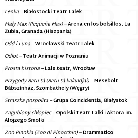
Lenka –
Białostocki Teatr Lalek
Mały Max
(
Pequeña Max) –
Arena en los bolsillos, La
Zubia, Granada (Hiszpania)
Odd i Luna –
Wrocławski Teatr Lalek
Odlot –
Teatr Animacji w Poznaniu
Prosta historia –
Lale.teatr, Wrocław
Przygody Batu-tá (Batu-tá kalandjai) –
Mesebolt
Bábszínház, Szombathely (Węgry)
Straszka pospolita –
Grupa Coincidentia, Białystok
Zagubiony chłopiec –
Opolski Teatr Lalki i Aktora im.
Alojzego Smolki
Zoo Pinokia (Zoo di Pinocchio) –
Drammatico