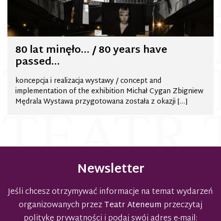
80 lat minęło… / 80 years have
passed…
koncepcja i realizacja wystawy / concept and
implementation of the exhibition Michał Cygan Zbigniew
Mędrala Wystawa przygotowana została z okazji […]
Newsletter
Jeśli chcesz otrzymywać informacje na temat wydarzeń
organizowanych przez
Teatr Ateneum
przeczytaj
politykę prywatności
i podaj swój adres e-mail: