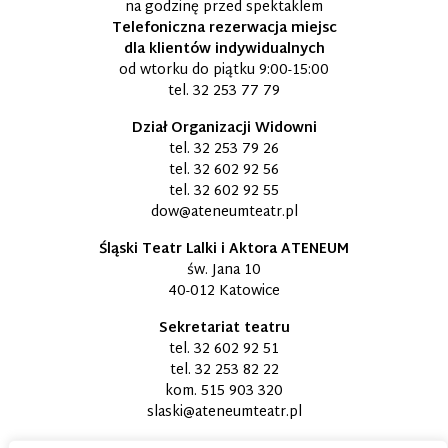
na godzinę przed spektaklem
Telefoniczna rezerwacja miejsc
dla klientów indywidualnych
od wtorku do piątku 9:00-15:00
tel.
32 253 77 79
Dział Organizacji Widowni
tel.
32 253 79 26
tel.
32 602 92 56
tel.
32 602 92 55
dow@ateneumteatr.pl
Śląski Teatr Lalki i Aktora ATENEUM
św. Jana 10
40-012 Katowice
Sekretariat teatru
tel.
32 602 92 51
tel.
32 253 82 22
kom.
515 903 320
slaski@ateneumteatr.pl