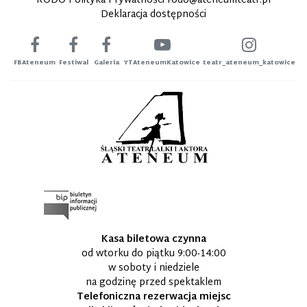
RODO Polityka Prywatności
rodo@ateneumteatr.pl
Deklaracja dostępności
FBAteneum
Festiwal
Galeria
YTAteneumKatowice
teatr_ateneum_katowice
Kasa biletowa czynna
od wtorku do piątku 9:00-14:00
w soboty i niedziele
na godzinę przed spektaklem
Telefoniczna rezerwacja miejsc