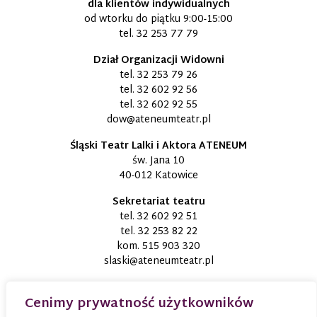
dla klientów indywidualnych
od wtorku do piątku 9:00-15:00
tel.
32 253 77 79
Dział Organizacji Widowni
tel.
32 253 79 26
tel.
32 602 92 56
tel.
32 602 92 55
dow@ateneumteatr.pl
Śląski Teatr Lalki i Aktora ATENEUM
św. Jana 10
40-012 Katowice
Sekretariat teatru
tel.
32 602 92 51
tel.
32 253 82 22
kom.
515 903 320
slaski@ateneumteatr.pl
Cenimy prywatność użytkowników