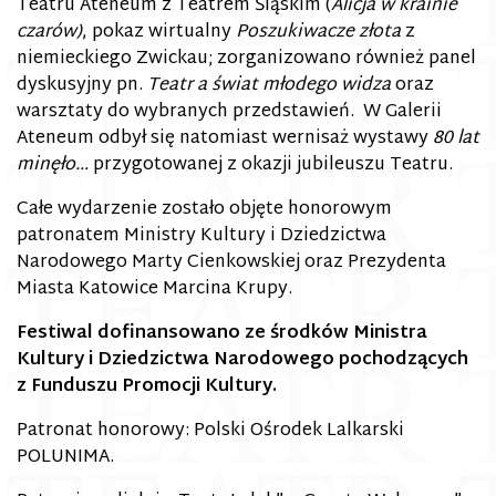
Teatru Ateneum z Teatrem Śląskim (
Alicja w krainie
czarów)
, pokaz wirtualny
Poszukiwacze złota
z
niemieckiego Zwickau; zorganizowano również panel
dyskusyjny pn.
Teatr a świat młodego widza
oraz
warsztaty do wybranych przedstawień. W Galerii
Ateneum odbył się natomiast wernisaż wystawy
80 lat
minęło…
przygotowanej z okazji jubileuszu Teatru.
Całe wydarzenie zostało objęte honorowym
patronatem Ministry Kultury i Dziedzictwa
Narodowego Marty Cienkowskiej oraz Prezydenta
Miasta Katowice Marcina Krupy.
Festiwal dofinansowano ze środków Ministra
Kultury i Dziedzictwa Narodowego pochodzących
z Funduszu Promocji Kultury.
Patronat honorowy: Polski Ośrodek Lalkarski
POLUNIMA.