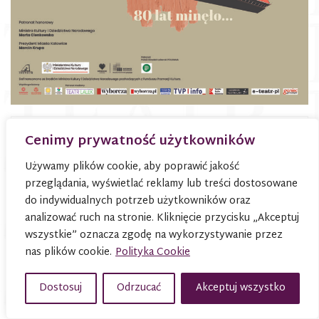
AKTUALNOŚCI
Cenimy prywatność użytkowników
Używamy plików cookie, aby poprawić jakość
01
przeglądania, wyświetlać reklamy lub treści dostosowane
Spektakl, potańcówka
do indywidualnych potrzeb użytkowników oraz
i spacer historyczny
analizować ruch na stronie. Kliknięcie przycisku „Akceptuj
sobota
wszystkie” oznacza zgodę na wykorzystywanie przez
nas plików cookie.
Polityka Cookie
Z archiwum lalek
Dostosuj
Odrzucać
Akceptuj wszystko