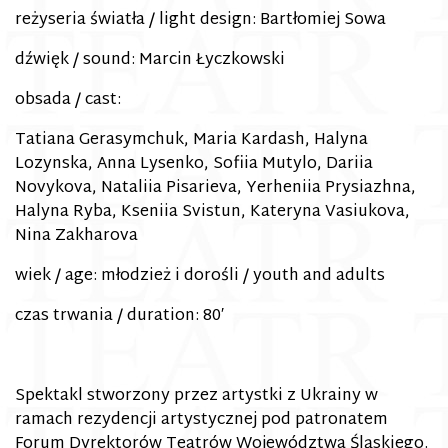
reżyseria światła / light design: Bartłomiej Sowa
dźwięk / sound: Marcin Łyczkowski
obsada / cast:
Tatiana Gerasymchuk, Maria Kardash, Halyna
Lozynska, Anna Lysenko, Sofiia Mutylo, Dariia
Novykova, Nataliia Pisarieva, Yerheniia Prysiazhna,
Halyna Ryba, Kseniia Svistun, Kateryna Vasiukova,
Nina Zakharova
wiek / age: młodzież i dorośli / youth and adults
czas trwania / duration: 80′
Spektakl stworzony przez artystki z Ukrainy w
ramach rezydencji artystycznej pod patronatem
Forum Dyrektorów Teatrów Województwa Śląskiego.