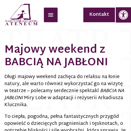
Op
Kontakt
Majowy weekend z
BABCIĄ NA JABŁONI
Długi majowy weekend zachęca do relaksu na łonie
natury, ale warto również wykorzystać go na wizytę
w teatrze – polecamy serdecznie spektakl
BABCIA NA
JABŁONI
Miry Lobe w adaptacji i reżyserii Arkadiusza
Klucznika.
To ciepła, pogodna, pełna fantastycznych przygód
opowieść o dziecięcych pragnieniach i tęsknotach, o
potrzebie bliskości i sile wyobraźni, która sprawia, że