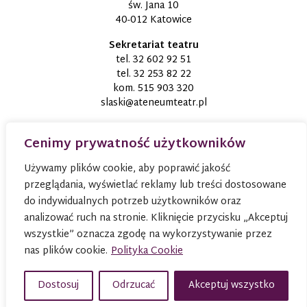
św. Jana 10
40-012 Katowice
Sekretariat teatru
tel.
32 602 92 51
tel.
32 253 82 22
kom.
515 903 320
slaski@ateneumteatr.pl
Cenimy prywatność użytkowników
Używamy plików cookie, aby poprawić jakość
przeglądania, wyświetlać reklamy lub treści dostosowane
do indywidualnych potrzeb użytkowników oraz
analizować ruch na stronie. Kliknięcie przycisku „Akceptuj
wszystkie” oznacza zgodę na wykorzystywanie przez
nas plików cookie.
Polityka Cookie
© 2026
TEATR ATENEUM W KATOWICACH
Wszystkie
prawa zastrzeżone
Dostosuj
Odrzucać
Akceptuj wszystko
Projekt i wykonanie