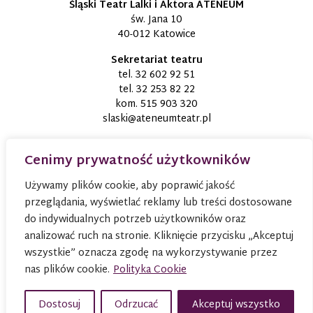
Śląski Teatr Lalki i Aktora ATENEUM
św. Jana 10
40-012 Katowice
Sekretariat teatru
tel.
32 602 92 51
tel.
32 253 82 22
kom.
515 903 320
slaski@ateneumteatr.pl
Cenimy prywatność użytkowników
Używamy plików cookie, aby poprawić jakość
przeglądania, wyświetlać reklamy lub treści dostosowane
do indywidualnych potrzeb użytkowników oraz
analizować ruch na stronie. Kliknięcie przycisku „Akceptuj
wszystkie” oznacza zgodę na wykorzystywanie przez
nas plików cookie.
Polityka Cookie
© 2026
TEATR ATENEUM W KATOWICACH
Wszystkie
prawa zastrzeżone
Dostosuj
Odrzucać
Akceptuj wszystko