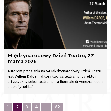
Międzynarodowy Dzień Teatru, 27
marca 2026
Autorem przesłania na 64 Międzynarodowy Dzień Teatru
jest Willem Dafoe – aktor i twórca teatralny, dyrektor
artystyczny sekcji teatralnej La Biennale di Venezia, jeden
z założycieli […]
Nawigacja
1
2
3
4
…
62