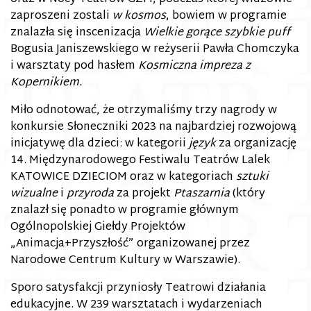
zaproszeni zostali
w kosmos
, bowiem w programie
znalazła się inscenizacja
Wielkie gorące szybkie puff
Bogusia Janiszewskiego w reżyserii Pawła Chomczyka
i warsztaty pod hasłem
Kosmiczna impreza z
Kopernikiem.
Miło odnotować, że otrzymaliśmy trzy nagrody w
konkursie
Słoneczniki
2023 na najbardziej rozwojową
inicjatywę dla dzieci: w kategorii
język
za organizację
14. Międzynarodowego Festiwalu Teatrów Lalek
KATOWICE DZIECIOM oraz w kategoriach
sztuki
wizualne
i
przyroda
za projekt
Ptaszarnia
(który
znalazł się ponadto w programie głównym
Ogólnopolskiej Giełdy Projektów
„Animacja+Przyszłość” organizowanej przez
Narodowe Centrum Kultury
w Warszawie).
Sporo satysfakcji przyniosły Teatrowi działania
edukacyjne. W 239 warsztatach i wydarzeniach