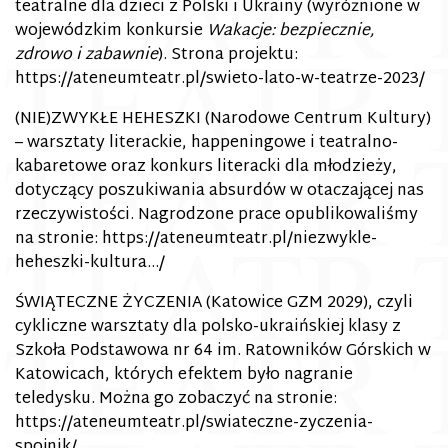
teatralne dla dzieci z Polski i Ukrainy (wyróżnione w
wojewódzkim konkursie
Wakacje: bezpiecznie,
zdrowo i zabawnie
). Strona projektu:
https://ateneumteatr.pl/swieto-lato-w-teatrze-2023/
(NIE)ZWYKŁE HEHESZKI (
Narodowe Centrum Kultury
)
– warsztaty literackie, happeningowe i teatralno-
kabaretowe oraz konkurs literacki dla młodzieży,
dotyczący poszukiwania absurdów w otaczającej nas
rzeczywistości. Nagrodzone prace opublikowaliśmy
na stronie:
https://ateneumteatr.pl/niezwykle-
heheszki-kultura…/
ŚWIĄTECZNE ŻYCZENIA (
Katowice GZM 2029
), czyli
cykliczne warsztaty dla polsko-ukraińskiej klasy z
Szkoła Podstawowa nr 64 im. Ratowników Górskich w
Katowicach
, których efektem było nagranie
teledysku. Można go zobaczyć na stronie:
https://ateneumteatr.pl/swiateczne-zyczenia-
spojnik/