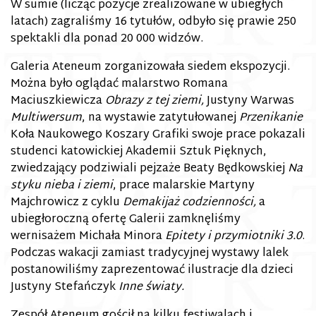
W sumie (licząc pozycje zrealizowane w ubiegłych
latach) zagraliśmy 16 tytułów, odbyło się prawie 250
spektakli dla ponad 20 000 widzów.
Galeria Ateneum zorganizowała siedem ekspozycji.
Można było oglądać malarstwo Romana
Maciuszkiewicza
Obrazy z tej ziemi,
Justyny Warwas
Multiwersum
, na wystawie zatytułowanej
Przenikanie
Koła Naukowego Koszary Grafiki swoje prace pokazali
studenci katowickiej Akademii Sztuk Pięknych,
zwiedzający podziwiali pejzaże Beaty Będkowskiej
Na
styku nieba i ziemi
, prace malarskie Martyny
Majchrowicz z cyklu
Demakijaż codzienności,
a
ubiegłoroczną ofertę Galerii zamknęliśmy
wernisażem Michała Minora
Epitety i przymiotniki 3.0
.
Podczas wakacji zamiast tradycyjnej wystawy lalek
postanowiliśmy zaprezentować ilustracje dla dzieci
Justyny Stefańczyk
Inne światy.
Zespół Ateneum gościł na kilku festiwalach i