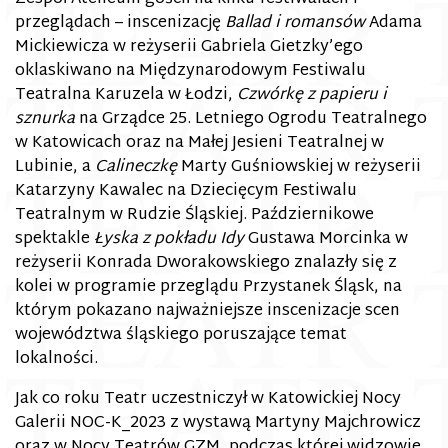
przeglądach – inscenizację
Ballad i romansów
Adama
Mickiewicza w reżyserii Gabriela Gietzky’ego
oklaskiwano na Międzynarodowym Festiwalu
Teatralna Karuzela w Łodzi,
Czwórkę z papieru i
sznurka
na Grządce 25. Letniego Ogrodu Teatralnego
w Katowicach oraz na Małej Jesieni Teatralnej w
Lubinie, a
Calineczkę
Marty Guśniowskiej w reżyserii
Katarzyny Kawalec na Dziecięcym Festiwalu
Teatralnym w Rudzie Śląskiej. Październikowe
spektakle
Łyska z pokładu Idy
Gustawa Morcinka w
reżyserii Konrada Dworakowskiego znalazły się z
kolei w programie przeglądu Przystanek Śląsk, na
którym pokazano najważniejsze inscenizacje scen
województwa śląskiego poruszające temat
lokalności.
Jak co roku Teatr uczestniczył w Katowickiej Nocy
Galerii NOC-K_2023 z wystawą Martyny Majchrowicz
oraz w Nocy Teatrów GZM, podczas której widzowie