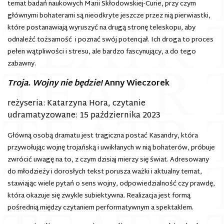
temat badań naukowych Marii Skłodowskiej-Curie, przy czym
głównymi bohaterami są nieodkryte jeszcze przez nią pierwiastki,
które postanawiają wyruszyć na drugą stronę teleskopu, aby
odnaleźć tożsamość i poznać swój potencjał. Ich droga to proces
pełen wątpliwości i stresu, ale bardzo fascynujący, a do tego
zabawny.
Troja. Wojny nie będzie!
Anny Wieczorek
reżyseria: Katarzyna Hora, czytanie
udramatyzowane: 15 października 2023
Główną osobą dramatu jest tragiczna postać Kasandry, która
przywołując wojnę trojańską i uwikłanych w nią bohaterów, próbuje
zwrócić uwagę na to, z czym dzisiaj mierzy się świat. Adresowany
do młodzieży i dorosłych tekst porusza ważki i aktualny temat,
stawiając wiele pytań o sens wojny, odpowiedzialność czy prawdę,
która okazuje się zwykle subiektywna. Realizacja jest formą
pośrednią między czytaniem performatywnym a spektaklem.