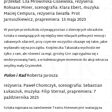
przekład: Lila Mrowińska-Lissewska, reżyseria:
Roksana Miner, scenografia: Klara Ebert, muzyka:
Maciej Cempura, reżyseria światła: Prot
Jarnuszkiewicz, prapremiera: 13 maja 2023
W pustym przedszkolu ożywają postaci z dziecięcych obrazków.
Sztuka o nawiązujących się między nimi relacjach pełna jest emocji i
zabawnych zdarzeń, przy czym nie wszystko okazuje się takie, jakie
wydawało się na początku. Księżniczka Takasiaka wychodzi nie
tylko z ram, ale również za mąż, groźny Grrr zaprzyjaźnia się z
niedorysowaną Fanti, a w kulminacyjnym momencie do akcji wkracza
zmyślny mały Gryzmołek.
Polon i Rad
Roberta Jarosza
reżyseria: Paweł Chomczyk, scenografia: Sebastian
Łukaszuk, muzyka: Filip Sternal, prapremiera: 7
października 2023
Sztuka napisana na zamówienie Teatru Ateneum jest wariacją na