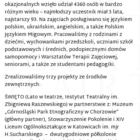
okazjonalnych wzięło udział 4360 osób w bardzo
różnym wieku – najmłodszy uczestnik miał 3 lata,
najstarszy 93. Na zajęciach posługiwano się językiem
polskim, ukraińskim, angielskim, a także Polskim
Językiem Migowym. Pracowaliśmy z rodzinami z
dziećmi, wychowankami przedszkoli, uczniami szkół
podstawowych i średnich, podopiecznymi domów
samopomocy i Warsztatów Terapii Zajęciowej,
seniorami, a także ze studentami pedagogiki.
Zrealizowaliśmy trzy projekty ze środków
zewnętrznych:
ŚWIĘTO (
Lato w teatrze
,
Instytut Teatralny im.
Zbigniewa Raszewskiego
) w partnerstwie z:
Muzeum
„Górnośląski Park Etnograficzny w Chorzowie”
(główny partner),
Stowarzyszenie Pokolenie
i
XIV
Liceum Ogólnokształcące w Katowicach im. mjr
H.Sucharskiego
– dwutygodniowe półkolonie