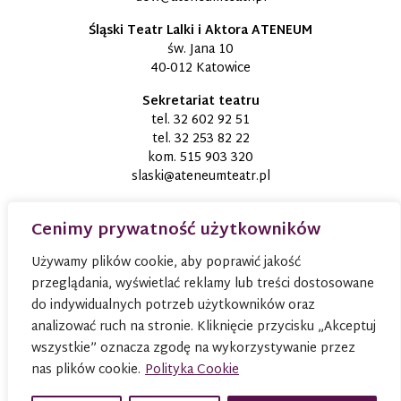
Śląski Teatr Lalki i Aktora ATENEUM
św. Jana 10
40-012 Katowice
Sekretariat teatru
tel.
32 602 92 51
tel.
32 253 82 22
kom.
515 903 320
slaski@ateneumteatr.pl
Cenimy prywatność użytkowników
Używamy plików cookie, aby poprawić jakość
przeglądania, wyświetlać reklamy lub treści dostosowane
do indywidualnych potrzeb użytkowników oraz
analizować ruch na stronie. Kliknięcie przycisku „Akceptuj
wszystkie” oznacza zgodę na wykorzystywanie przez
nas plików cookie.
Polityka Cookie
© 2026
TEATR ATENEUM W KATOWICACH
Wszystkie
prawa zastrzeżone