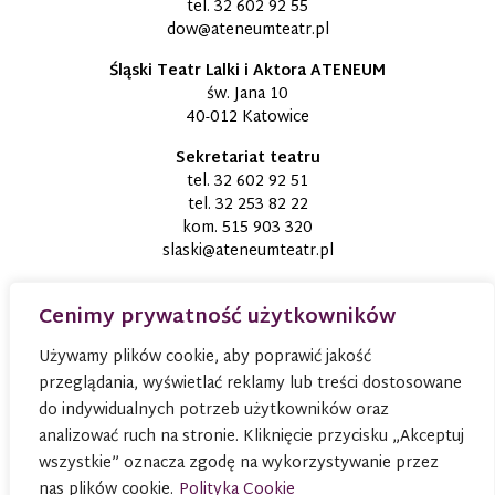
tel.
32 602 92 55
dow@ateneumteatr.pl
Śląski Teatr Lalki i Aktora ATENEUM
św. Jana 10
40-012 Katowice
Sekretariat teatru
tel.
32 602 92 51
tel.
32 253 82 22
kom.
515 903 320
slaski@ateneumteatr.pl
Cenimy prywatność użytkowników
Używamy plików cookie, aby poprawić jakość
przeglądania, wyświetlać reklamy lub treści dostosowane
do indywidualnych potrzeb użytkowników oraz
analizować ruch na stronie. Kliknięcie przycisku „Akceptuj
wszystkie” oznacza zgodę na wykorzystywanie przez
nas plików cookie.
Polityka Cookie