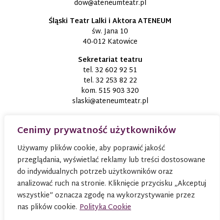
dow@ateneumteatr.pl
Śląski Teatr Lalki i Aktora ATENEUM
św. Jana 10
40-012 Katowice
Sekretariat teatru
tel.
32 602 92 51
tel.
32 253 82 22
kom.
515 903 320
slaski@ateneumteatr.pl
Cenimy prywatność użytkowników
Używamy plików cookie, aby poprawić jakość
przeglądania, wyświetlać reklamy lub treści dostosowane
do indywidualnych potrzeb użytkowników oraz
analizować ruch na stronie. Kliknięcie przycisku „Akceptuj
wszystkie” oznacza zgodę na wykorzystywanie przez
nas plików cookie.
Polityka Cookie
© 2026
TEATR ATENEUM W KATOWICACH
Wszystkie