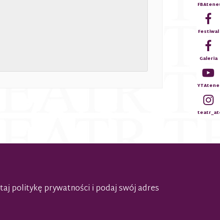
FBAten
Festiwal
Galeria
YTAtene
teatr_a
taj politykę prywatności
i podaj swój adres