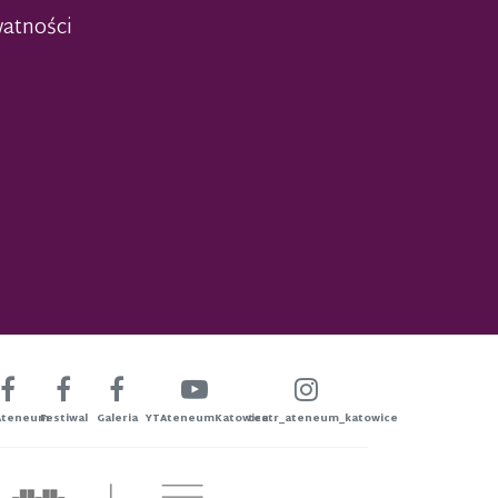
watności
Ateneum
Festiwal
Galeria
YTAteneumKatowice
teatr_ateneum_katowice