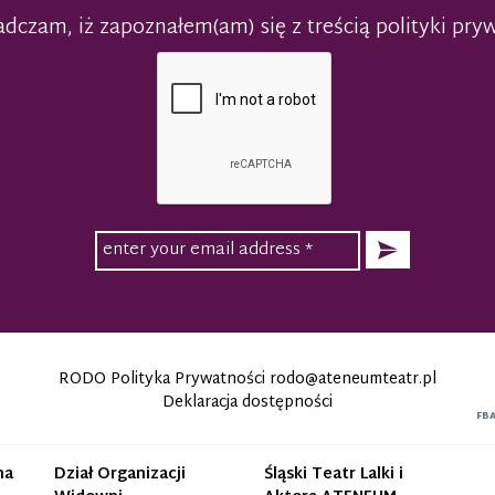
dczam, iż zapoznałem(am) się z treścią polityki pry
RODO Polityka Prywatności
rodo@ateneumteatr.pl
Deklaracja dostępności
FB
na
Dział Organizacji
Śląski Teatr Lalki i