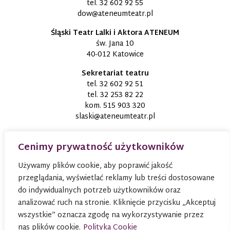
tel.
32 602 92 55
dow@ateneumteatr.pl
Śląski Teatr Lalki i Aktora ATENEUM
św. Jana 10
40-012 Katowice
Sekretariat teatru
tel.
32 602 92 51
tel.
32 253 82 22
kom.
515 903 320
slaski@ateneumteatr.pl
Cenimy prywatność użytkowników
Używamy plików cookie, aby poprawić jakość
przeglądania, wyświetlać reklamy lub treści dostosowane
do indywidualnych potrzeb użytkowników oraz
analizować ruch na stronie. Kliknięcie przycisku „Akceptuj
wszystkie” oznacza zgodę na wykorzystywanie przez
nas plików cookie.
Polityka Cookie