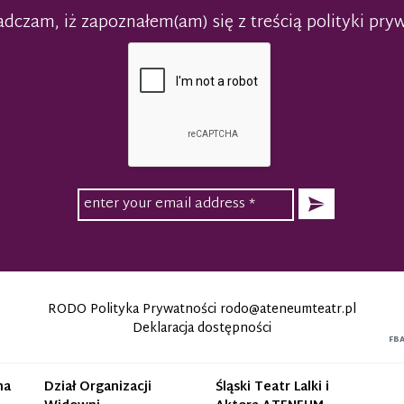
dczam, iż zapoznałem(am) się z treścią polityki pry
RODO Polityka Prywatności
rodo@ateneumteatr.pl
Deklaracja dostępności
FB
na
Dział Organizacji
Śląski Teatr Lalki i