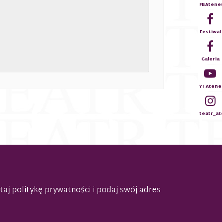
FBAten
Festiwal
Galeria
YTAtene
teatr_a
taj politykę prywatności
i podaj swój adres