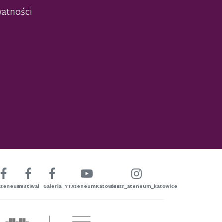
watności
Ateneum
Festiwal
Galeria
YTAteneumKatowice
teatr_ateneum_katowice