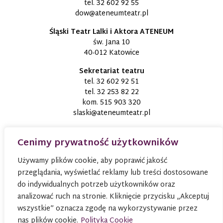
tel.
32 602 92 55
dow@ateneumteatr.pl
Śląski Teatr Lalki i Aktora ATENEUM
św. Jana 10
40-012 Katowice
Sekretariat teatru
tel.
32 602 92 51
tel.
32 253 82 22
kom.
515 903 320
slaski@ateneumteatr.pl
Cenimy prywatność użytkowników
Używamy plików cookie, aby poprawić jakość
przeglądania, wyświetlać reklamy lub treści dostosowane
do indywidualnych potrzeb użytkowników oraz
analizować ruch na stronie. Kliknięcie przycisku „Akceptuj
wszystkie” oznacza zgodę na wykorzystywanie przez
nas plików cookie.
Polityka Cookie