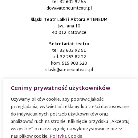
tel.
32 602 92 55
dow@ateneumteatr.pl
Śląski Teatr Lalki i Aktora ATENEUM
św. Jana 10
40-012 Katowice
Sekretariat teatru
tel.
32 602 92 51
tel.
32 253 82 22
kom.
515 903 320
slaski@ateneumteatr.pl
Cenimy prywatność użytkowników
Używamy plików cookie, aby poprawić jakość
przeglądania, wyświetlać reklamy lub treści dostosowane
do indywidualnych potrzeb użytkowników oraz
analizować ruch na stronie. Kliknięcie przycisku „Akceptuj
wszystkie” oznacza zgodę na wykorzystywanie przez
nas plików cookie.
Polityka Cookie