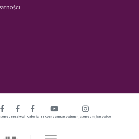
watności
Ateneum
Festiwal
Galeria
YTAteneumKatowice
teatr_ateneum_katowice