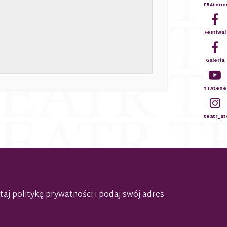
FBAten
Festiwal
Galeria
YTAtene
teatr_a
taj politykę prywatności
i podaj swój adres