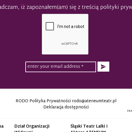
dczam, iż zapoznałem(am) się z treścią polityki pry
RODO Polityka Prywatności
rodo@ateneumteatr.pl
Deklaracja dostępności
FB
na
Dział Organizacji
Śląski Teatr Lalki i