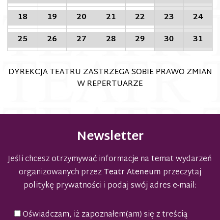
18
19
20
21
22
23
24
25
26
27
28
29
30
31
DYREKCJA TEATRU ZASTRZEGA SOBIE PRAWO ZMIAN
W REPERTUARZE
Newsletter
Jeśli chcesz otrzymywać informacje na temat wydarzeń
organizowanych przez
Teatr Ateneum
przeczytaj
politykę prywatności
i podaj swój adres e-mail:
Oświadczam, iż zapoznałem(am) się z treścią