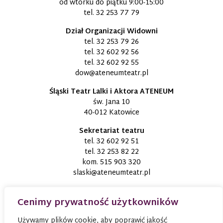
od wtorku do piątku 9:00-15:00
tel.
32 253 77 79
Dział Organizacji Widowni
tel.
32 253 79 26
tel.
32 602 92 56
tel.
32 602 92 55
dow@ateneumteatr.pl
Śląski Teatr Lalki i Aktora ATENEUM
św. Jana 10
40-012 Katowice
Sekretariat teatru
tel.
32 602 92 51
tel.
32 253 82 22
kom.
515 903 320
slaski@ateneumteatr.pl
Cenimy prywatność użytkowników
Używamy plików cookie, aby poprawić jakość