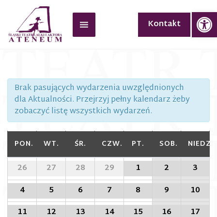
Op
Kontakt
Brak pasujących wydarzenia uwzględnionych
dla Aktualności. Przejrzyj pełny kalendarz żeby
zobaczyć listę wszystkich wydarzeń.
Kalendarz
PON.
WT.
ŚR.
CZW.
PT.
SOB.
NIEDZ.
Wydarzenia
Kalendarz
26
27
28
29
1
2
3
Wydarzenia
4
5
6
7
8
9
10
11
12
13
14
15
16
17