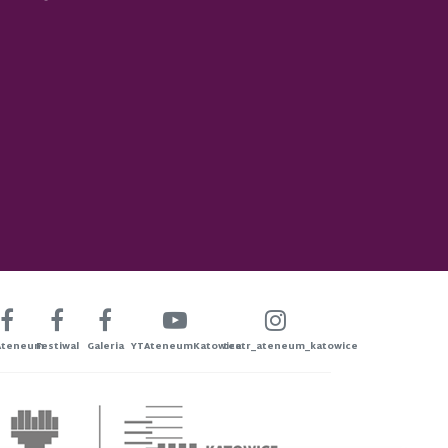
Ateneum
Festiwal
Galeria
YTAteneumKatowice
teatr_ateneum_katowice