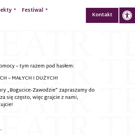
Op
jekty
Festiwal
Kontakt
 Pomocy – tym razem pod hasłem:
CH – MAŁYCH I DUŻYCH!
ury „Bogucice-Zawodzie” zapraszamy do
za się często, więc grajcie z nami,
ujcie!
…