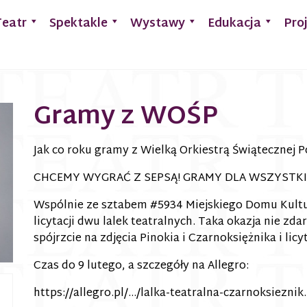
Teatr
Spektakle
Wystawy
Edukacja
Pro
Gramy z WOŚP
Jak co roku gramy z Wielką Orkiestrą Świątecznej
CHCEMY WYGRAĆ Z SEPSĄ! GRAMY DLA WSZYSTKI
Wspólnie ze sztabem #5934 Miejskiego Domu Kult
licytacji dwu lalek teatralnych. Taka okazja nie zdar
spójrzcie na zdjęcia Pinokia i Czarnoksiężnika i licyt
Czas do 9 lutego, a szczegóły na Allegro:
https://allegro.pl/…/lalka-teatralna-czarnoksieznik