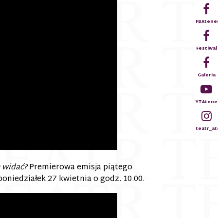
FBAten
Festiwal
Galeria
YTAtene
teatr_a
 widać?
Premierowa emisja piątego
poniedziałek 27 kwietnia o godz. 10.00.