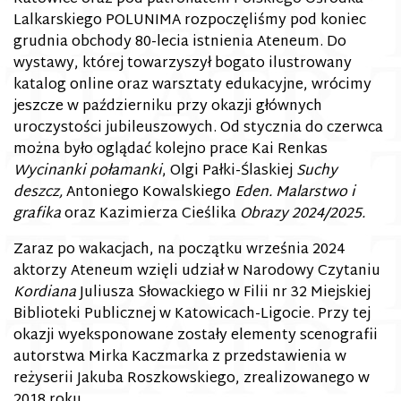
Lalkarskiego POLUNIMA rozpoczęliśmy pod koniec
grudnia obchody 80-lecia istnienia Ateneum. Do
wystawy, której towarzyszył bogato ilustrowany
katalog online oraz warsztaty edukacyjne, wrócimy
jeszcze w październiku przy okazji głównych
uroczystości jubileuszowych. Od stycznia do czerwca
można było oglądać kolejno prace Kai Renkas
Wycinanki połamanki
, Olgi Pałki-Ślaskiej
Suchy
deszcz,
Antoniego Kowalskiego
Eden. Malarstwo i
grafika
oraz Kazimierza Cieślika
Obrazy 2024/2025.
Zaraz po wakacjach, na początku września 2024
aktorzy Ateneum wzięli udział w Narodowy Czytaniu
Kordiana
Juliusza Słowackiego w Filii nr 32 Miejskiej
Biblioteki Publicznej w Katowicach-Ligocie. Przy tej
okazji wyeksponowane zostały elementy scenografii
autorstwa Mirka Kaczmarka z przedstawienia w
reżyserii Jakuba Roszkowskiego, zrealizowanego w
2018 roku.