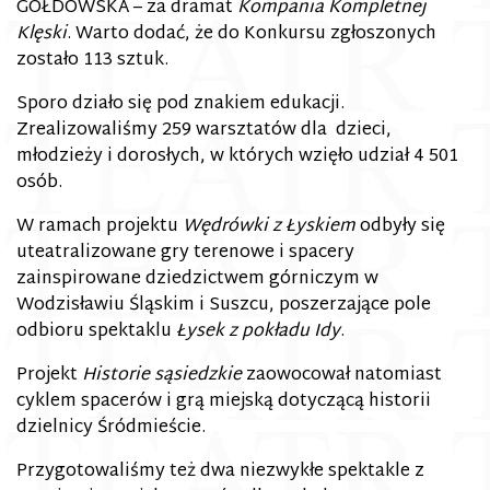
GOŁDOWSKA – za dramat
Kompania Kompletnej
Klęski
. Warto dodać, że do Konkursu zgłoszonych
zostało 113 sztuk.
Sporo działo się pod znakiem edukacji.
Zrealizowaliśmy 259 warsztatów dla dzieci,
młodzieży i dorosłych, w których wzięło udział 4 501
osób.
W ramach projektu
Wędrówki z Łyskiem
odbyły się
uteatralizowane gry terenowe i spacery
zainspirowane dziedzictwem górniczym w
Wodzisławiu Śląskim i Suszcu, poszerzające pole
odbioru spektaklu
Łysek z pokładu Idy
.
Projekt
Historie sąsiedzkie
zaowocował natomiast
cyklem spacerów i grą miejską dotyczącą historii
dzielnicy Śródmieście.
Przygotowaliśmy też dwa niezwykłe spektakle z