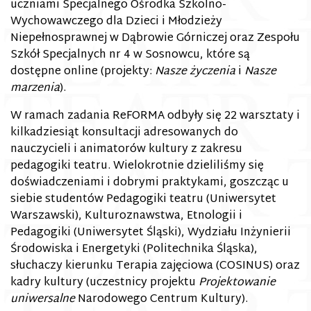
uczniami Specjalnego Ośrodka Szkolno-
Wychowawczego dla Dzieci i Młodzieży
Niepełnosprawnej w Dąbrowie Górniczej oraz Zespołu
Szkół Specjalnych nr 4 w Sosnowcu, które są
dostępne online (projekty:
Nasze życzenia
i
Nasze
marzenia
).
W ramach zadania ReFORMA odbyły się 22 warsztaty i
kilkadziesiąt konsultacji adresowanych do
nauczycieli i animatorów kultury z zakresu
pedagogiki teatru. Wielokrotnie dzieliliśmy się
doświadczeniami i dobrymi praktykami, goszcząc u
siebie studentów Pedagogiki teatru (Uniwersytet
Warszawski), Kulturoznawstwa, Etnologii i
Pedagogiki (Uniwersytet Śląski), Wydziału Inżynierii
Środowiska i Energetyki (Politechnika Śląska),
słuchaczy kierunku Terapia zajęciowa (COSINUS) oraz
kadry kultury (uczestnicy projektu
Projektowanie
uniwersalne
Narodowego Centrum Kultury).