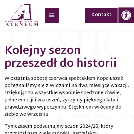
Op
Kontakt
Kolejny sezon
przeszedł do historii
W ostatnią sobotę czerwca spektaklem Kopciuszek
pożegnaliśmy się z Widzami na dwa miesiące wakacji.
Dziękując za wszystkie wspólnie spędzone chwile,
pełne emocji i wzruszeń, życzymy pięknego lata i
prawdziwego wypoczynku. Stęsknieni wrócimy do
siebie we wrześniu.
Tymczasem podsumujmy sezon 2024/25, który
przyniósł nam wiele radości i satysfakcji.