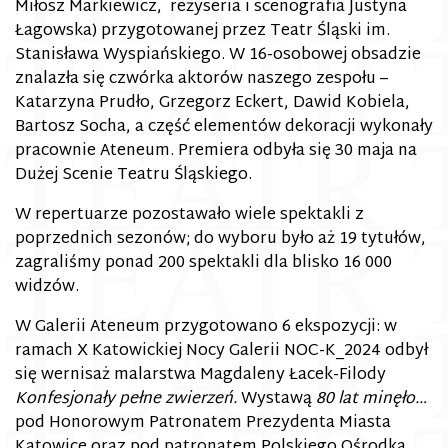
Miłosz Markiewicz, reżyseria i scenografia Justyna
Łagowska) przygotowanej przez Teatr Śląski im.
Stanisława Wyspiańskiego. W 16-osobowej obsadzie
znalazła się czwórka aktorów naszego zespołu –
Katarzyna Prudło, Grzegorz Eckert, Dawid Kobiela,
Bartosz Socha, a część elementów dekoracji wykonały
pracownie Ateneum. Premiera odbyła się 30 maja na
Dużej Scenie Teatru Śląskiego.
W repertuarze pozostawało wiele spektakli z
poprzednich sezonów; do wyboru było aż 19 tytułów,
zagraliśmy ponad 200 spektakli dla blisko 16 000
widzów.
W Galerii Ateneum przygotowano 6 ekspozycji: w
ramach X Katowickiej Nocy Galerii NOC-K_2024 odbył
się wernisaż malarstwa Magdaleny Łacek-Filody
Konfesjonały pełne zwierzeń.
Wystawą
80 lat minęło…
pod Honorowym Patronatem Prezydenta Miasta
Katowice oraz pod patronatem Polskiego Ośrodka