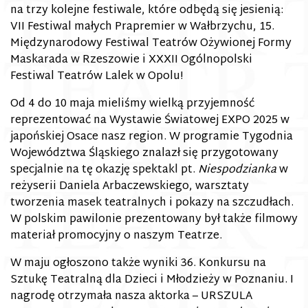
na trzy kolejne festiwale, które odbędą się jesienią:
VII Festiwal małych Prapremier w Wałbrzychu, 15.
Międzynarodowy Festiwal Teatrów Ożywionej Formy
Maskarada w Rzeszowie i XXXII Ogólnopolski
Festiwal Teatrów Lalek w Opolu!
Od 4 do 10 maja mieliśmy wielką przyjemność
reprezentować na Wystawie Światowej EXPO 2025 w
japońskiej Osace nasz region. W programie Tygodnia
Województwa Śląskiego znalazł się przygotowany
specjalnie na tę okazję spektakl pt.
Niespodzianka
w
reżyserii Daniela Arbaczewskiego, warsztaty
tworzenia masek teatralnych i pokazy na szczudłach.
W polskim pawilonie prezentowany był także filmowy
materiał promocyjny o naszym Teatrze.
W maju ogłoszono także wyniki 36. Konkursu na
Sztukę Teatralną dla Dzieci i Młodzieży w Poznaniu. I
nagrodę otrzymała nasza aktorka – URSZULA