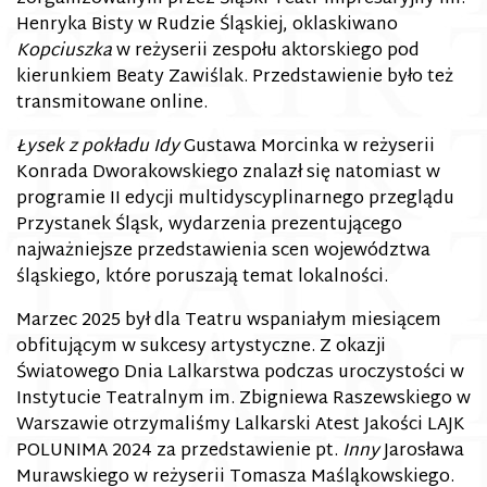
Henryka Bisty w Rudzie Śląskiej, oklaskiwano
Kopciuszka
w reżyserii zespołu aktorskiego pod
kierunkiem Beaty Zawiślak. Przedstawienie było też
transmitowane online.
Łysek z pokładu Idy
Gustawa Morcinka w reżyserii
Konrada Dworakowskiego znalazł się natomiast w
programie II edycji multidyscyplinarnego przeglądu
Przystanek Śląsk, wydarzenia prezentującego
najważniejsze przedstawienia scen województwa
śląskiego, które poruszają temat lokalności.
Marzec 2025 był dla Teatru wspaniałym miesiącem
obfitującym w sukcesy artystyczne. Z okazji
Światowego Dnia Lalkarstwa podczas uroczystości w
Instytucie Teatralnym im. Zbigniewa Raszewskiego w
Warszawie otrzymaliśmy Lalkarski Atest Jakości LAJK
POLUNIMA 2024 za przedstawienie pt.
Inny
Jarosława
Murawskiego w reżyserii Tomasza Maśląkowskiego.