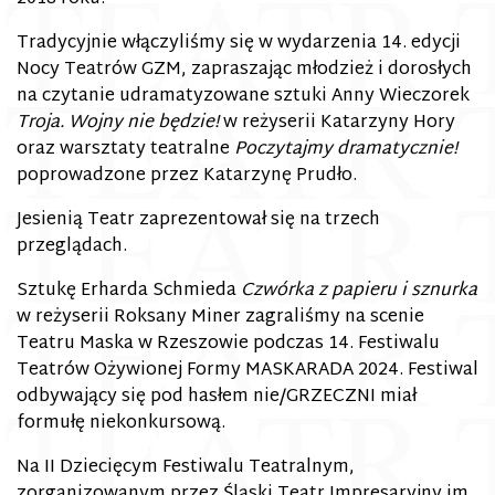
Tradycyjnie włączyliśmy się w wydarzenia 14. edycji
Nocy Teatrów GZM, zapraszając młodzież i dorosłych
na czytanie udramatyzowane sztuki Anny Wieczorek
Troja. Wojny nie będzie!
w reżyserii Katarzyny Hory
oraz warsztaty teatralne
Poczytajmy dramatycznie!
poprowadzone przez Katarzynę Prudło.
Jesienią Teatr zaprezentował się na trzech
przeglądach.
Sztukę Erharda Schmieda
Czwórka z papieru i sznurka
w reżyserii Roksany Miner zagraliśmy na scenie
Teatru Maska w Rzeszowie podczas 14. Festiwalu
Teatrów Ożywionej Formy MASKARADA 2024. Festiwal
odbywający się pod hasłem nie/GRZECZNI miał
formułę niekonkursową.
Na II Dziecięcym Festiwalu Teatralnym,
zorganizowanym przez Śląski Teatr Impresaryjny im.