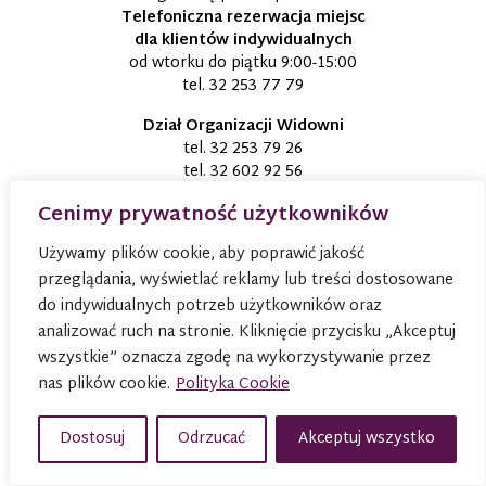
Telefoniczna rezerwacja miejsc
dla klientów indywidualnych
od wtorku do piątku 9:00-15:00
tel.
32 253 77 79
Dział Organizacji Widowni
tel.
32 253 79 26
tel.
32 602 92 56
tel.
32 602 92 55
Cenimy prywatność użytkowników
dow@ateneumteatr.pl
Używamy plików cookie, aby poprawić jakość
Śląski Teatr Lalki i Aktora ATENEUM
przeglądania, wyświetlać reklamy lub treści dostosowane
św. Jana 10
40-012 Katowice
do indywidualnych potrzeb użytkowników oraz
analizować ruch na stronie. Kliknięcie przycisku „Akceptuj
Sekretariat teatru
wszystkie” oznacza zgodę na wykorzystywanie przez
tel.
32 602 92 51
nas plików cookie.
Polityka Cookie
tel.
32 253 82 22
kom.
515 903 320
slaski@ateneumteatr.pl
Dostosuj
Odrzucać
Akceptuj wszystko