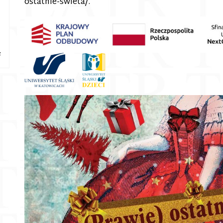
ostatnie-swieta/.
e