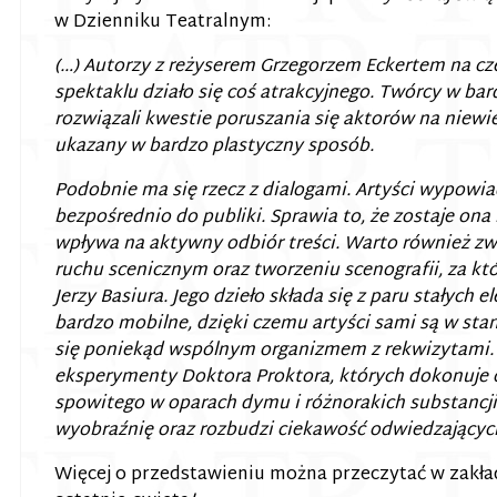
w Dzienniku Teatralnym:
(…) Autorzy z reżyserem Grzegorzem Eckertem na czel
spektaklu działo się coś atrakcyjnego. Twórcy w b
rozwiązali kwestie poruszania się aktorów na niewiel
ukazany w bardzo plastyczny sposób.
Podobnie ma się rzecz z dialogami. Artyści wypowiada
bezpośrednio do publiki. Sprawia to, że zostaje ona
wpływa na aktywny odbiór treści. Warto również z
ruchu scenicznym oraz tworzeniu scenografii, za kt
Jerzy Basiura. Jego dzieło składa się z paru stałych
bardzo mobilne, dzięki czemu artyści sami są w st
się poniekąd wspólnym organizmem z rekwizytami. 
eksperymenty Doktora Proktora, których dokonuje 
spowitego w oparach dymu i różnorakich substancji
wyobraźnię oraz rozbudzi ciekawość odwiedzających
Więcej o przedstawieniu można przeczytać w zakł