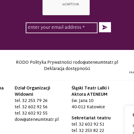
RODO Polityka Prywatności
rodo@ateneumteatr.pl
Deklaracja dostępności
FB
na
Dział Organizacji
Śląski Teatr Lalki i
Widowni
Aktora ATENEUM
tel.
32 253 79 26
św. Jana 10
tel.
32 602 92 56
40-012 Katowice
tel.
32 602 92 55
Sekretariat teatru
dow@ateneumteatr.pl
tel.
32 602 92 51
tel.
32 253 82 22