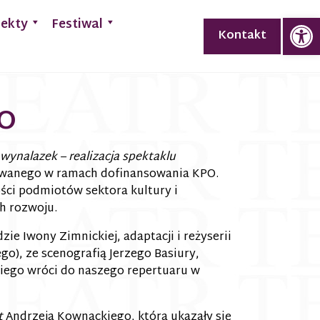
Op
jekty
Festiwal
Kontakt
PO
wynalazek – realizacja spektaklu
wanego w ramach dofinansowania KPO.
ści podmiotów sektora kultury i
h rozwoju.
zie Iwony Zimnickiej, adaptacji i reżyserii
o), ze scenografią Jerzego Basiury,
kiego wróci do naszego repertuaru w
t
Andrzeja Kownackiego, która ukazały się