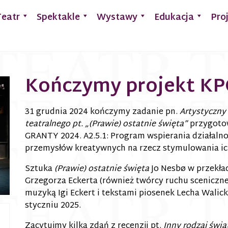
Teatr
Spektakle
Wystawy
Edukacja
Pro
Kończymy projekt K
31 grudnia 2024 kończymy zadanie pn.
Artystyczny 
teatralnego pt. „(Prawie) ostatnie święta”
przygoto
GRANTY 2024. A2.5.1: Program wspierania działalno
przemysłów kreatywnych na rzecz stymulowania ic
Sztuka
(Prawie) ostatnie święta
Jo Nesbø w przekład
Grzegorza Eckerta (również twórcy ruchu sceniczneg
muzyką Igi Eckert i tekstami piosenek Lecha Walic
styczniu 2025.
Zacytujmy kilka zdań z recenzji pt.
Inny rodzaj świą