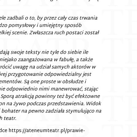
e zadbali o to, by przez cały czas trwania
ardzo pomysłowy i umiejętny sposób
kiej scenie. Zwłaszcza ruch postaci został
ją swoje teksty nie tyle do siebie ile
 niejako zaangażowana w fabułę, a także
wrócić uwagę na udział samych aktorów w
órej przygotowanie odpowiedzialny jest
 elementów. Są one proste w obsłudze i
anie odpowiednio nimi manewrować, stając
Sporą atrakcją powinny też być efektowne
on na żywo podczas przedstawienia. Widok
 bohater na pewno zadziała stymulująco na
 teatr.
adce
https://ateneumteatr.pl/prawie-