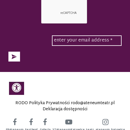
RODO Polityka Prywatności
rodo@ateneumteatr.pl
Deklaracja dostępności
FBAteneum
Festiwal
Galeria
YTAteneumKatowice
teatr_ateneum_katowice