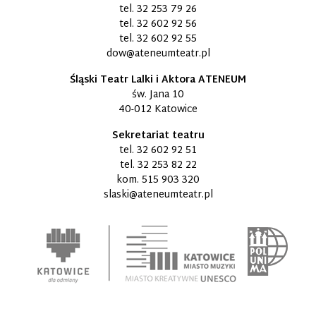
tel.
32 253 79 26
tel.
32 602 92 56
tel.
32 602 92 55
dow@ateneumteatr.pl
Śląski Teatr Lalki i Aktora ATENEUM
św. Jana 10
40-012 Katowice
Sekretariat teatru
tel.
32 602 92 51
tel.
32 253 82 22
kom.
515 903 320
slaski@ateneumteatr.pl