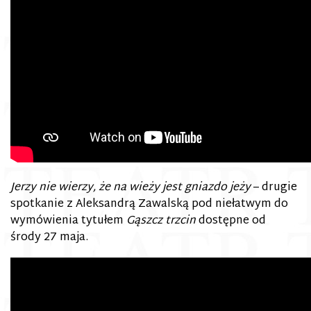
Jerzy nie wierzy, że na wieży jest gniazdo jeży
– drugie
spotkanie z Aleksandrą Zawalską pod niełatwym do
wymówienia tytułem
Gąszcz trzcin
dostępne od
środy 27 maja.