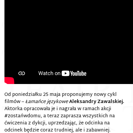
Od poniedziałku 25 maja proponujemy nowy cykl
filmów –
Łamańce językowe
Aleksandry Zawalskiej.
Aktorka o
pracowała je i nagrała w ramach akcji
#zostańwdomu, a teraz zaprasza wszystkich na
ćwiczenia z dykcji, uprzedzając, że odcinka na
odcinek będzie coraz trudniej, ale i zabawniej.