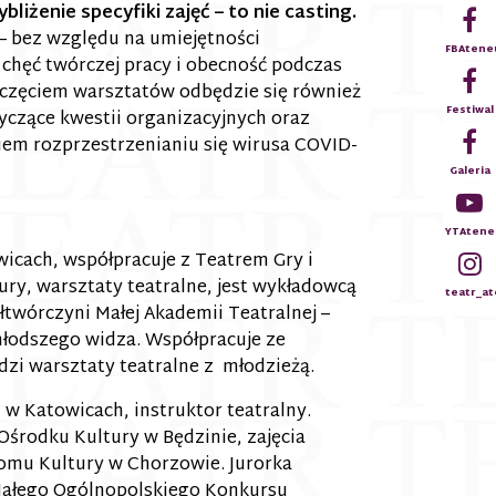
liżenie specyfiki zajęć – to nie casting.
– bez względu na umiejętności
FBAten
chęć twórczej pracy i obecność podczas
poczęciem warsztatów odbędzie się również
Festiwal
yczące kwestii organizacyjnych oraz
iem rozprzestrzenianiu się wirusa COVID-
Galeria
YTAtene
icach, współpracuje z Teatrem Gry i
ury, warsztaty teatralne, jest wykładowcą
teatr_a
twórczyni Małej Akademii Teatralnej –
młodszego widza. Współpracuje ze
i warsztaty teatralne z młodzieżą.
w Katowicach, instruktor teatralny.
 Ośrodku Kultury w Będzinie, zajęcia
Domu Kultury w Chorzowie. Jurorka
Małego Ogólnopolskiego Konkursu