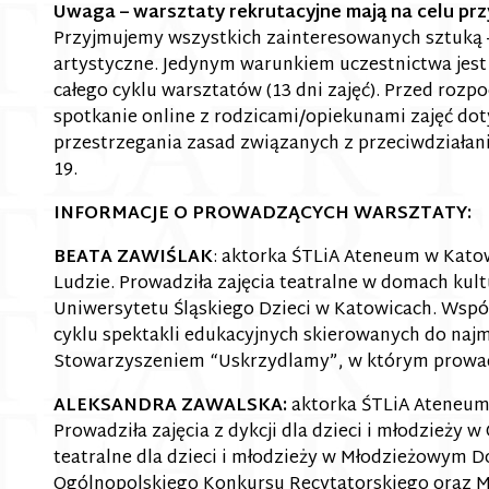
Uwaga – warsztaty rekrutacyjne mają na celu przyb
Przyjmujemy wszystkich zainteresowanych sztuką 
artystyczne. Jedynym warunkiem uczestnictwa jest 
całego cyklu warsztatów (13 dni zajęć). Przed roz
spotkanie online z rodzicami/opiekunami zajęć dot
przestrzegania zasad związanych z przeciwdziałan
19.
INFORMACJE O PROWADZĄCYCH WARSZTATY:
BEATA ZAWIŚLAK
: aktorka ŚTLiA Ateneum w Katow
Ludzie. Prowadziła zajęcia teatralne w domach kult
Uniwersytetu Śląskiego Dzieci w Katowicach. Współ
cyklu spektakli edukacyjnych skierowanych do naj
Stowarzyszeniem “Uskrzydlamy”, w którym prowadz
ALEKSANDRA ZAWALSKA:
aktorka ŚTLiA Ateneum 
Prowadziła zajęcia z dykcji dla dzieci i młodzieży w
teatralne dla dzieci i młodzieży w Młodzieżowym 
Ogólnopolskiego Konkursu Recytatorskiego oraz 