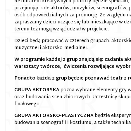
Rezultatem kreatywnych podróży będzie spektakl,
przejmując role aktorów, muzyków, scenografów, p
osób odpowiedzialnych za promocję.
Ze względu na
zapraszamy dzieci uczące się lub mieszkające w dzi
terenu też mogą wziąć udział w projekcie.
Dzieci będą pracować w czterech grupach: aktorskie
muzycznej i aktorsko-medialnej.
W programie każdej z grup znajdą się: zadania ak
warsztaty twórcze, ćwiczenia rozwijające wyobra
Ponadto każda z grup będzie poznawać teatr z 
GRUPA AKTORSKA
pozna wybrane elementy gry w 
oraz budowania scen zbiorowych. Uczestnicy skupi
finałowego.
GRUPA AKTORSKO-PLASTYCZNA
będzie ekspery
budowania scenografii i kostiumu, a także technika