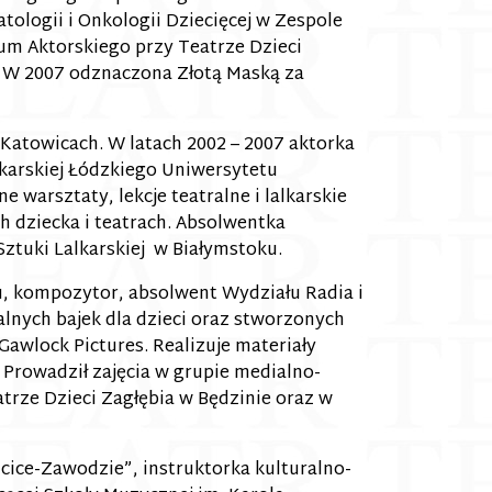
ologii i Onkologii Dziecięcej w Zespole
um Aktorskiego przy Teatrze Dzieci
. W 2007 odznaczona Złotą Maską za
Katowicach. W latach 2002 – 2007 aktorka
alkarskiej Łódzkiego Uniwersytetu
 warsztaty, lekcje teatralne i lalkarskie
 dziecka i teatrach. Absolwentka
Sztuki Lalkarskiej w Białymstoku.
ęku, kompozytor, absolwent Wydziału Radia i
ralnych bajek dla dzieci oraz stworzonych
Gawlock Pictures. Realizuje materiały
Prowadził zajęcia w grupie medialno-
atrze Dzieci Zagłębia w Będzinie oraz w
ice-Zawodzie”, instruktorka kulturalno-