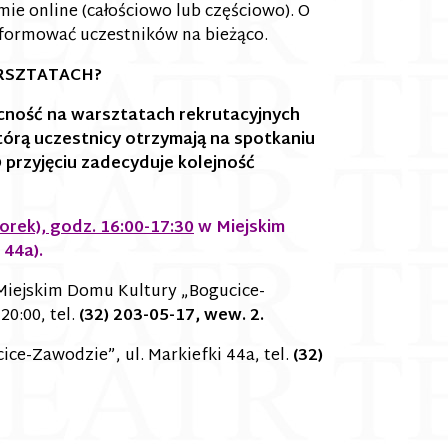
ie online (całościowo lub częściowo). O
formować uczestników na bieżąco.
ARSZTATACH?
cność na warsztatach rekrutacyjnych
tórą uczestnicy otrzymają na spotkaniu
O przyjęciu zadecyduje kolejność
orek), godz. 16:00-17:30
w Miejskim
 44a).
Miejskim Domu Kultury „Bogucice-
20:00, tel.
(32) 203-05-17, wew. 2.
ce-Zawodzie”, ul. Markiefki 44a, tel.
(32)