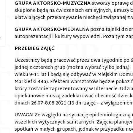
GRUPA AKTORSKO-MUZYCZNA
stworzy oprawę dź
skupione będą na ćwiczeniach emisyjnych, umuzyka
ułatwiających przełamywanie niechęci związanej z
GRUPA AKTORSKO-MEDIALNA
pozna tajniki dzi
autoprezentacji i kultury wypowiedzi. Poza tym za
e
PRZEBIEG ZAJĘĆ
Uczestnicy będą pracować przez dwa tygodnie po 6 
jednej z czterech grup (można wybrać tylko jedną).
wieku 9-11 lat i będą się odbywać w Miejskim Domu
Markiefki 44a). Efektem warsztatów będzie pokaz f
który zostanie zaprezentowany w Internecie. Udział
opiekunowie muszą zadeklarować obecność dziecka 
dniach 26.07-8.08.2021 (13 dni zajęć – z wyłączeniem 
UWAGA! Ze względu na sytuację epidemiologiczną u
wszelkich wytycznych sanitarnych. Zajęcia planuje
spotkań w małych grupach, jednak w przypadku n