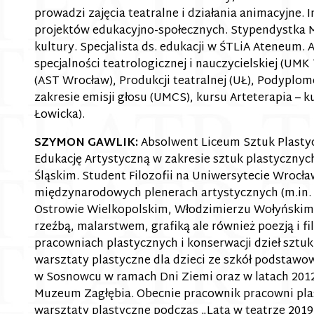
prowadzi zajęcia teatralne i działania animacyjne. 
projektów edukacyjno-społecznych. Stypendystka M
kultury. Specjalista ds. edukacji w ŚTLiA Ateneum. A
specjalności teatrologicznej i nauczycielskiej (UMK
(AST Wrocław), Produkcji teatralnej (UŁ), Podyplo
zakresie emisji głosu (UMCS), kursu Arteterapia –
Łowicka).
SZYMON GAWLIK:
Absolwent Liceum Sztuk Plasty
Edukację Artystyczną w zakresie sztuk plastycznych
Śląskim. Student Filozofii na Uniwersytecie Wrocła
międzynarodowych plenerach artystycznych (m.in.
Ostrowie Wielkopolskim, Włodzimierzu Wołyńskim)
rzeźbą, malarstwem, grafiką ale również poezją i fi
pracowniach plastycznych i konserwacji dzieł sztuk
warsztaty plastyczne dla dzieci ze szkół podsta
w Sosnowcu w ramach Dni Ziemi oraz w latach 2012
Muzeum Zagłębia. Obecnie pracownik pracowni pla
warsztaty plastyczne podczas „Lata w teatrze 2019