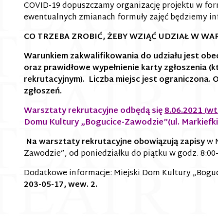
COVID-19 dopuszczamy organizację projektu w form
ewentualnych zmianach formuły zajęć będziemy in
CO TRZEBA ZROBIĆ, ŻEBY WZIĄĆ UDZIAŁ W W
Warunkiem zakwalifikowania do udziału jest obe
oraz prawidłowe wypełnienie karty zgłoszenia (k
rekrutacyjnym). Liczba miejsc jest ograniczona. 
zgłoszeń.
Warsztaty rekrutacyjne odbędą się
8.06.2021 (wt
Domu Kultury „Bogucice-Zawodzie”(
ul. Markiefki
Na warsztaty rekrutacyjne obowiązują zapisy
w 
Zawodzie”, od poniedziałku do piątku w godz. 8:00-
Dodatkowe informacje: Miejski Dom Kultury „Boguci
203-05-17, wew. 2.