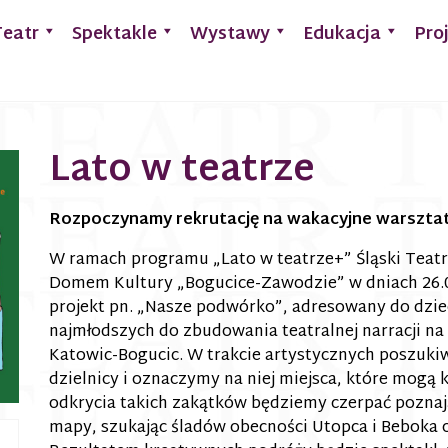
Teatr
Spektakle
Wystawy
Edukacja
Pro
Lato w teatrze
Rozpoczynamy rekrutację na wakacyjne warsztat
W ramach programu „Lato w teatrze+” Śląski Teatr 
Domem Kultury „Bogucice-Zawodzie” w dniach 26.07
projekt pn. „Nasze podwórko”, adresowany do dziec
najmłodszych do zbudowania teatralnej narracji na 
Katowic-Bogucic. W trakcie artystycznych poszuk
dzielnicy i oznaczymy na niej miejsca, które mogą k
odkrycia takich zakątków będziemy czerpać poznają
mapy, szukając śladów obecności Utopca i Beboka 