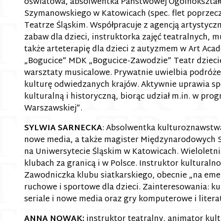
oświatowa, absolwentka Państwowej Ogólnokształc
Szymanowskiego w Katowicach (spec. flet poprzeczn
Teatrze Śląskim. Współpracuje z agencją artystyc
zabaw dla dzieci, instruktorka zajęć teatralnych,
także arteterapię dla dzieci z autyzmem w Art Aca
„Bogucice” MDK „Bogucice-Zawodzie” Teatr dziecię
warsztaty musicalowe. Prywatnie uwielbia podróże
kulturę odwiedzanych krajów. Aktywnie uprawia spor
kulturalną i historyczną, biorąc udział m.in. w pro
Warszawskiej”.
SYLWIA SARNECKA
: Absolwentka kulturoznawstwa
nowe media, a także magister Międzynarodowych S
na Uniwersytecie Śląskim w Katowicach. Wieloletn
klubach za granicą i w Polsce. Instruktor kultura
Zawodniczka klubu siatkarskiego, obecnie „na emer
ruchowe i sportowe dla dzieci. Zainteresowania: kul
seriale i nowe media oraz gry komputerowe i litera
ANNA NOWAK:
instruktor teatralny, animator kult