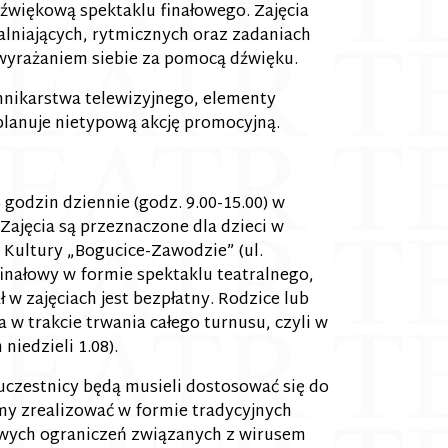
więkową spektaklu finałowego. Zajęcia
lniających, rytmicznych oraz zadaniach
 wyrażaniem siebie za pomocą dźwięku.
ennikarstwa telewizyjnego, elementy
planuje nietypową akcję promocyjną.
godzin dziennie (godz. 9.00-15.00) w
 Zajęcia są przeznaczone dla dzieci w
 Kultury „Bogucice-Zawodzie” (ul.
inałowy w formie spektaklu teatralnego,
 w zajęciach jest bezpłatny. Rodzice lub
w trakcie trwania całego turnusu, czyli w
niedzieli 1.08).
czestnicy będą musieli dostosować się do
my zrealizować w formie tradycyjnych
owych ograniczeń związanych z wirusem