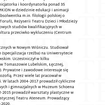
Inicjatorka i koordynatorka ponad 35
KiDN w dziedzinie edukacji i animacji
bsolwentka m.in. filologii polskiej o
 Toruń), Reżyserii Teatru Dzieci i Młodzieży
mowych studiów kwalifikacyjnych w
 kultura przeciwko wykluczeniu (Centrum
cznych w Nowym Wiśniczu. Studiował
 (specjalizacja rzeźba) na Uniwersytecie
wskim. Uczestniczył w kilku
 w Tomaszowie Lubelskim, Łęcznej,
. Prywatne i zawodowe interesuje się
lozofią. Przez wiele lat pracował w
i. W latach 2004-2017 prowadził cykliczne
wowych i gimnazjalnych w Muzeum Schoena
-2015 prowadził warsztaty plastyczne w
stycznej Teatru Ateneum. Prowadzący
-2020.