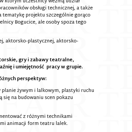
 w którym uczestnicy wezmą udział
racowników obsługi technicznej, a także
 tematykę projektu szczególnie gorąco
elnicy Bogucice, ale osoby spoza tego
j, aktorsko-plastycznej, aktorsko-
torskie, gry i zabawy teatralne,
źnię i umiejętność pracy w grupie.
różnych perspektyw:
planie żywym i lalkowym, plastyki ruchu
ą się na budowaniu scen pokazu
mentować z różnymi technikami
mi animacji form teatru lalek.