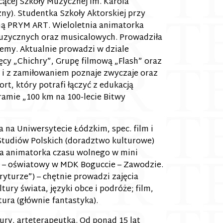
ącej Szkoły Muzycznej im. Karola
y). Studentka Szkoły Aktorskiej przy
zną PRYM ART. Wieloletnia animatorka
 muzycznych oraz musicalowych. Prowadziła
demy. Aktualnie prowadzi w dziale
cy „Chichry”, Grupę filmową „Flash” oraz
 i z zamiłowaniem poznaje zwyczaje oraz
t, który potrafi łączyć z edukacją
gramie „100 km na 100-lecie Bitwy
 na Uniwersytecie Łódzkim, spec. film i
tudiów Polskich (doradztwo kulturowe)
ia animatorka czasu wolnego w mini
lno – oświatowy w MDK Boguccie – Zawodzie.
yturze”) – chętnie prowadzi zajęcia
tury świata, języki obce i podróże; film,
tura (głównie fantastyka).
ury, arteterapeutka. Od ponad 15 lat