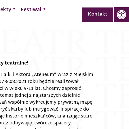
Op
jekty
Festiwal
Kontakt
y teatralne!
Lalki i Aktora „Ateneum” wraz z Miejskim
-8.08.2021 roku będzie realizował
i w wieku 9-11 lat. Chcemy zaprosić
temat jednej z najstarszych dzielnic
iwań wspólnie wykreujemy prywatną mapę
ryć skarby lub intrygować. Inspiracje do
c historie mieszkańców, analizując stare
oraz odbywając twórcze spacery.