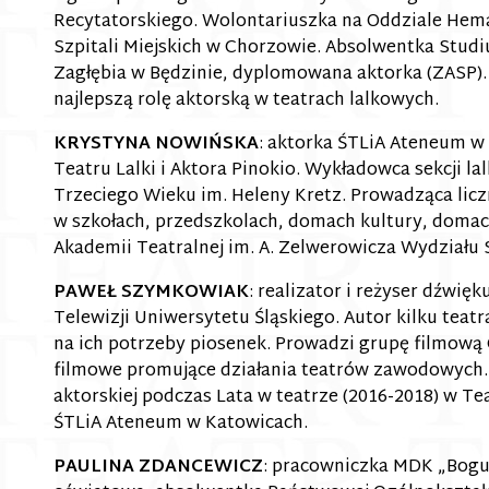
Recytatorskiego. Wolontariuszka na Oddziale Hemat
Szpitali Miejskich w Chorzowie. Absolwentka Studi
Zagłębia w Będzinie, dyplomowana aktorka (ZASP)
najlepszą rolę aktorską w teatrach lalkowych.
KRYSTYNA NOWIŃSKA
: aktorka ŚTLiA Ateneum w 
Teatru Lalki i Aktora Pinokio. Wykładowca sekcji l
Trzeciego Wieku im. Heleny Kretz. Prowadząca liczne
w szkołach, przedszkolach, domach kultury, domach
Akademii Teatralnej im. A. Zelwerowicza Wydziału 
PAWEŁ SZYMKOWIAK
: realizator i reżyser dźwi
Telewizji Uniwersytetu Śląskiego. Autor kilku teat
na ich potrzeby piosenek. Prowadzi grupę filmową 
filmowe promujące działania teatrów zawodowych. 
aktorskiej podczas Lata w teatrze (2016-2018) w Te
ŚTLiA Ateneum w Katowicach.
PAULINA ZDANCEWICZ
: pracowniczka MDK „Boguc