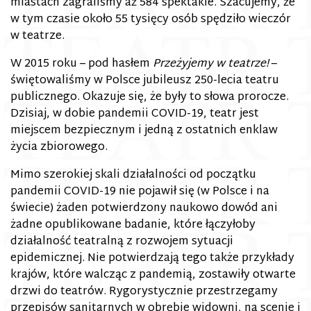
miastach zagraliśmy aż 584 spektakle. Szacujemy, że
w tym czasie około 55 tysięcy osób spędziło wieczór
w teatrze.
W 2015 roku – pod hasłem
Przeżyjemy w teatrze!
–
świętowaliśmy w Polsce jubileusz 250-lecia teatru
publicznego. Okazuje się, że były to słowa prorocze.
Dzisiaj, w dobie pandemii COVID-19, teatr jest
miejscem bezpiecznym i jedną z ostatnich enklaw
życia zbiorowego.
Mimo szerokiej skali działalności od początku
pandemii COVID-19 nie pojawił się (w Polsce i na
świecie) żaden potwierdzony naukowo dowód ani
żadne opublikowane badanie, które łączyłoby
działalność teatralną z rozwojem sytuacji
epidemicznej. Nie potwierdzają tego także przykłady
krajów, które walcząc z pandemią, zostawiły otwarte
drzwi do teatrów. Rygorystycznie przestrzegamy
przepisów sanitarnych w obrębie widowni, na scenie i