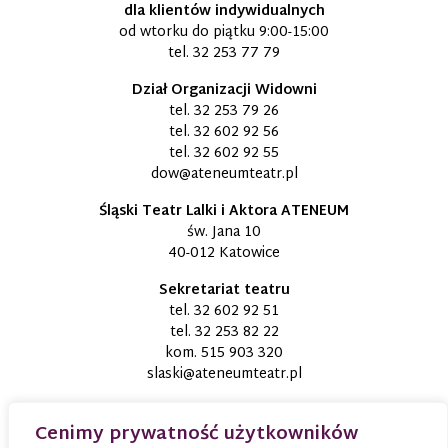
dla klientów indywidualnych
od wtorku do piątku 9:00-15:00
tel.
32 253 77 79
Dział Organizacji Widowni
tel.
32 253 79 26
tel.
32 602 92 56
tel.
32 602 92 55
dow@ateneumteatr.pl
Śląski Teatr Lalki i Aktora ATENEUM
św. Jana 10
40-012 Katowice
Sekretariat teatru
tel.
32 602 92 51
tel.
32 253 82 22
kom.
515 903 320
slaski@ateneumteatr.pl
Cenimy prywatność użytkowników