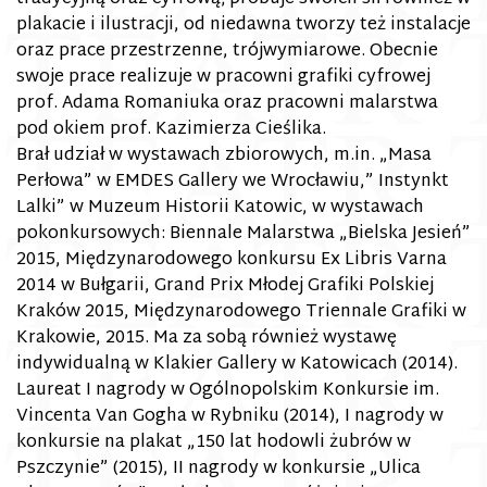
plakacie i ilustracji, od niedawna tworzy też instalacje
oraz prace przestrzenne, trójwymiarowe. Obecnie
swoje prace realizuje w pracowni grafiki cyfrowej
prof. Adama Romaniuka oraz pracowni malarstwa
pod okiem prof. Kazimierza Cieślika.
Brał udział w wystawach zbiorowych, m.in. „Masa
Perłow
a” w EMDES Gallery we Wrocławiu,” Instynkt
Lalki” w Muzeum Historii Katowic, w wystawach
pokonkursowych: Biennale Malarstwa „Bielska Jesień”
2015, Międzynarodowego konkursu Ex Libris Varna
2014 w Bułgarii, Grand Prix Młodej Grafiki Polskiej
Kraków 2015, Międzynarodowego Triennale Grafiki w
Krakowie, 2015. Ma za sobą również wystawę
indywidualną w Klakier Gallery w Katowicach (2014).
Laureat I nagrody w Ogólnopolskim Konkursie im.
Vincenta Van Gogha w Rybniku (2014), I nagrody w
konkursie na plakat „150 lat hodowli żubrów w
Pszczynie” (2015), II nagrody w konkursie „Ulica