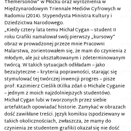
Themersonów” w Płocku oraz wyróżnienia w
Międzynarodowym Triennale Mediów Cyfrowych w
Radomiu (2014). Stypendysta Ministra Kultury i
Dziedzictwa Narodowego.
„Kiedy cztery lata temu Michał Cygan – student II
roku Grafiki namalował swój pierwszy „kursowy”
obraz w prowadzonej przeze mnie Pracowni
Malarstwa, zorientowałem się, że mam do czynienia z
młodym, ale już ukształtowanym i zdeterminowanym
twórcą. W takich sytuacjach odkładam – jako
bezużyteczne – kryteria poprawności, starając się
stymulować tej twórczej inwencji progres – pisze
prof. Kazimierz Cieślik (Kilka zdań o Michale Cyganie
– jednym z moich najzdolniejszych studentów).
Michał Cygan lubi w tworzonych przez siebie
artefaktach opowiadać historie. Zamykać w obrazach
dość zawikłane treści. Język komiksu (spodziewany w
takich okolicznościach, zwłaszcza, że mamy do
czynienia ze studentem grafiki) okazał się nie dość