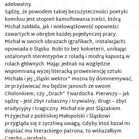
adekwatny.
Sądzę, że powodem takiej bezużyteczności poetyki
komiksu jest stopień kamuflowania treści, którą
Michał zakłada, jak i wielowątkowość opowieści
zawartych w obrębie każdej pojedynczej pracy.
Michał w swoich obrazach (grafikach, instalacjach)
opowiada o Śląsku. Robi to bez kokieterii, unikając
ustalonych stereotypów z roladą i modrą kapustą w
rolach głównych. Mając jednak na względzie
wspomnianą wyżej literacką proweniencję sztuki
Michała i jej „śląski wektor” można by domniemywać,
że przyświecać mu będzie Janosch ze swoim
Cholonkiem, czy „Drach” Twardocha. Pierwszy – jak
sądzę – jest zbyt rubaszny i trywialny, drugi – zbyt
erudycyjny i tragiczny. Michał nie jest Ślązakiem.
Przyjechał z pobliskiej Małopolski i Śląskowi
przygląda się z życzliwą uwagą. Gdyby ktoś kazał mi
dopisać mu literackiego patrona, to wskazałbym
Czecha – Hrabala.