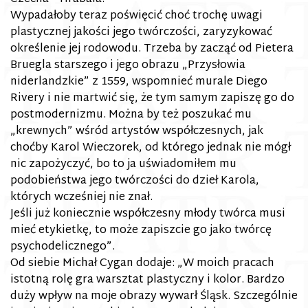
Wypadałoby teraz poświęcić choć trochę uwagi
plastycznej jakości jego twórczości, zaryzykować
określenie jej rodowodu. Trzeba by zacząć od Pietera
Bruegla starszego i jego obrazu „Przysłowia
niderlandzkie” z 1559, wspomnieć murale Diego
Rivery i nie martwić się, że tym samym zapiszę go do
postmodernizmu. Można by też poszukać mu
„krewnych” wśród artystów współczesnych, jak
choćby Karol Wieczorek, od którego jednak nie mógł
nic zapożyczyć, bo to ja uświadomiłem mu
podobieństwa jego twórczości do dzieł Karola,
których wcześniej nie znał.
Jeśli już koniecznie współczesny młody twórca musi
mieć etykietkę, to może zapiszcie go jako twórcę
psychodelicznego”.
Od siebie Michał Cygan dodaje: „W moich pracach
istotną rolę gra warsztat plastyczny i kolor. Bardzo
duży wpływ na moje obrazy wywarł Śląsk. Szczególnie