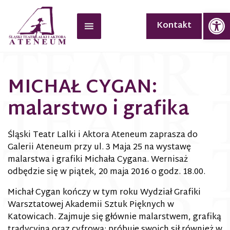
Op
Kontakt
MICHAŁ CYGAN:
malarstwo i grafika
Śląski Teatr Lalki i Aktora Ateneum zaprasza do
Galerii Ateneum przy ul. 3 Maja 25 na wystawę
malarstwa i grafiki Michała Cygana. Wernisaż
odbędzie się w piątek, 20 maja 2016 o godz. 18.00.
Michał Cygan kończy w tym roku Wydział Grafiki
Warsztatowej Akademii Sztuk Pięknych w
Katowicach. Zajmuje się głównie malarstwem, grafiką
tradycyjną oraz cyfrową; próbuje swoich sił również w