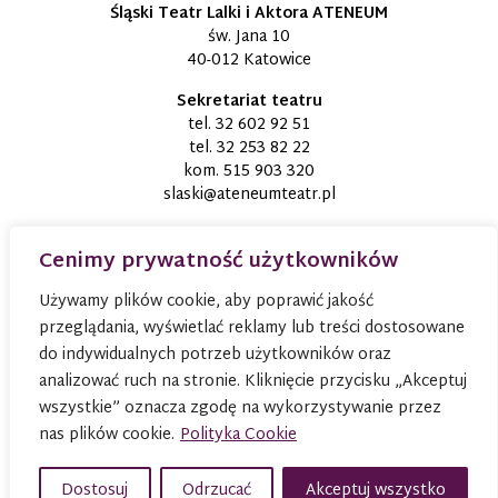
Śląski Teatr Lalki i Aktora ATENEUM
św. Jana 10
40-012 Katowice
Sekretariat teatru
tel.
32 602 92 51
tel.
32 253 82 22
kom.
515 903 320
slaski@ateneumteatr.pl
Cenimy prywatność użytkowników
Używamy plików cookie, aby poprawić jakość
przeglądania, wyświetlać reklamy lub treści dostosowane
do indywidualnych potrzeb użytkowników oraz
analizować ruch na stronie. Kliknięcie przycisku „Akceptuj
wszystkie” oznacza zgodę na wykorzystywanie przez
nas plików cookie.
Polityka Cookie
© 2026
TEATR ATENEUM W KATOWICACH
Wszystkie
prawa zastrzeżone
Dostosuj
Odrzucać
Akceptuj wszystko