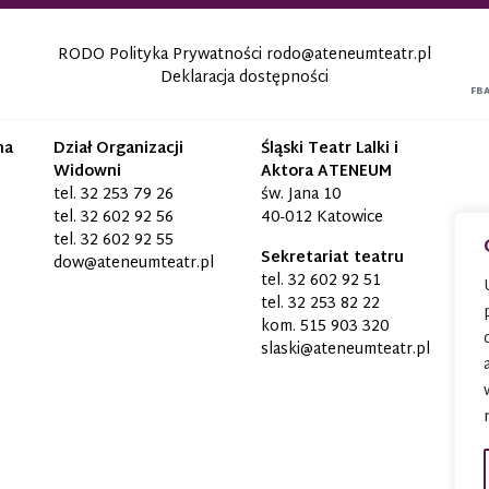
RODO Polityka Prywatności
rodo@ateneumteatr.pl
Deklaracja dostępności
FB
na
Dział Organizacji
Śląski Teatr Lalki i
Widowni
Aktora ATENEUM
tel.
32 253 79 26
św. Jana 10
tel.
32 602 92 56
40-012 Katowice
tel.
32 602 92 55
Sekretariat teatru
dow@ateneumteatr.pl
tel.
32 602 92 51
tel.
32 253 82 22
kom.
515 903 320
slaski@ateneumteatr.pl