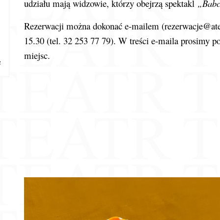
udziału mają widzowie, którzy obejrzą spektakl
„Babc
Rezerwacji można dokonać e-mailem (
rezerwacje@ate
15.30 (tel. 32 253 77 79). W treści e-maila prosimy po
miejsc.
e