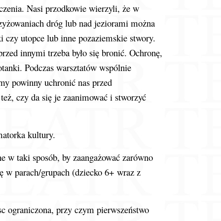
czenia. Nasi przodkowie wierzyli, że w
krzyżowaniach dróg lub nad jeziorami można
ki czy utopce lub inne pozaziemskie stwory.
 przed innymi trzeba było się bronić. Ochronę,
tanki. Podczas warsztatów wspólnie
zimy powinny uchronić nas przed
też, czy da się je zaanimować i stworzyć
atorka kultury.
ne w taki sposób, by zaangażować zarówno
się w parach/grupach (dziecko 6+ wraz z
jsc ograniczona, przy czym pierwszeństwo