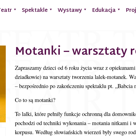
Teatr
Spektakle
Wystawy
Edukacja
Pro
Motanki – warsztaty 
Zapraszamy dzieci od 6 roku życia wraz z opiekunami 
dziadkowie) na warsztaty tworzenia lalek-motanek. War
– bezpośrednio po zakończeniu spektaklu pt. „Babcia n
Co to są motanki?
To lalki, które pełniły funkcje ochronną dla domown
pochodzi od techniki wykonania – motania nitkami i 
korpusu. Według słowiańskich wierzeń były swego rod