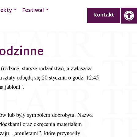
Op
jekty
Festiwal
Kontakt
rodzinne
(rodzice, starsze rodzeństwo, a zwłaszcza
sztaty odbędą się 20 stycznia o godz. 12:45
a jabłoni”.
ików lub były symbolem dobrobytu. Nazwa
włóczkami oraz okręcenia materiałem
zaju „amuletami”, które przynosiły