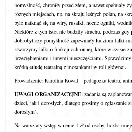
pomyślność, chroniły przed złem, a nawet spełniały ży
różnych miejscach, np. na skraju leśnych polan, na s
było natknąć się na wiry, rusałki, nocne ogniki, wodni
Niektóre z tych istot nie budziły strachu, podczas gdy
dobrobyt czy pomyślność zapewniały ludziom lalki-mo
stworzymy lalki o funkcji ochronnej, które w czasie 
przeziębieniami i innymi nieszczęściami. Sprawdzimy 
krótką etiudę teatralną z motankami w roli głównej.
Prowadzenie: Karolina Kowal – pedagożka teatru, anim
UWAGI ORGANIZACYJNE
: zadania są zaplanowa
dzieci, jak i dorosłych, dlatego prosimy o zgłaszanie 
dorosłym).
Na warsztaty wstęp w cenie 1 zł od osoby, liczba mie