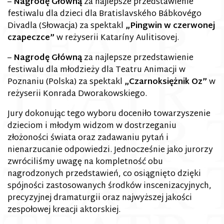
–
Nagrodę Główną
za najlepsze przedstawienie
festiwalu dla dzieci dla Bratislavského Bábkovégo
Divadla (Słowacja) za spektakl
„Pingwin w czerwonej
czapeczce”
w reżyserii Kataríny Aulitisovej.
–
Nagrodę Główną
za najlepsze przedstawienie
festiwalu dla młodzieży dla Teatru Animacji w
Poznaniu (Polska) za spektakl
„Czarnoksiężnik Oz”
w
reżyserii Konrada Dworakowskiego.
Jury dokonując tego wyboru doceniło towarzyszenie
dzieciom i młodym widzom w dostrzeganiu
złożoności świata oraz zadawaniu pytań i
nienarzucanie odpowiedzi. Jednocześnie jako jurorzy
zwróciliśmy uwagę na kompletność obu
nagrodzonych przedstawień, co osiągnięto dzięki
spójności zastosowanych środków inscenizacyjnych,
precyzyjnej dramaturgii oraz najwyższej jakości
zespołowej kreacji aktorskiej.