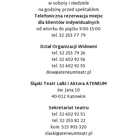
w soboty i niedziele
na godzinę przed spektaklem
Telefoniczna rezerwacja miejsc
dla klientów indywidualnych
od wtorku do piątku 9:00-15:00
tel.
32 253 77 79
Dział Organizacji Widowni
tel.
32 253 79 26
tel.
32 602 92 56
tel.
32 602 92 55
dow@ateneumteatr.pl
Śląski Teatr Lalki i Aktora ATENEUM
św. Jana 10
40-012 Katowice
Sekretariat teatru
tel.
32 602 92 51
tel.
32 253 82 22
kom.
515 903 320
slaski@ateneumteatr.pl