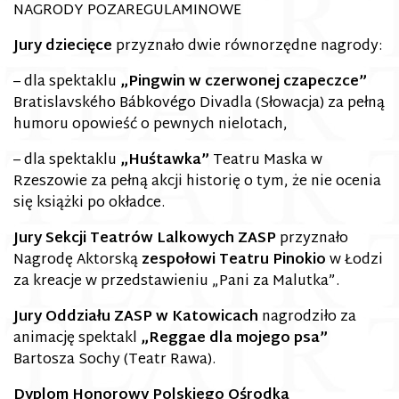
NAGRODY POZAREGULAMINOWE
Jury dziecięce
przyznało dwie równorzędne nagrody:
– dla spektaklu
„Pingwin w czerwonej czapeczce”
Bratislavského Bábkovégo Divadla (Słowacja) za pełną
humoru opowieść o pewnych nielotach,
– dla spektaklu
„Huśtawka”
Teatru Maska w
Rzeszowie za pełną akcji historię o tym, że nie ocenia
się książki po okładce.
Jury Sekcji Teatrów Lalkowych ZASP
przyznało
Nagrodę Aktorską
zespołowi Teatru Pinokio
w Łodzi
za kreacje w przedstawieniu „Pani za Malutka”.
Jury Oddziału ZASP w Katowicach
nagrodziło za
animację spektakl
„Reggae dla mojego psa”
Bartosza Sochy (Teatr Rawa).
Dyplom Honorowy Polskiego Ośrodka