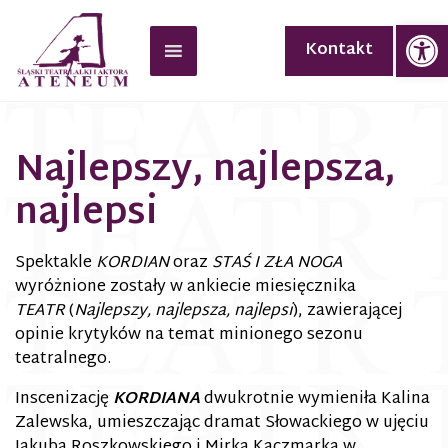
Op
Kontakt
Najlepszy, najlepsza,
najlepsi
Spektakle
KORDIAN
oraz
STAŚ I ZŁA NOGA
wyróżnione zostały w ankiecie miesięcznika
TEATR
(
Najlepszy, najlepsza, najlepsi
), zawierającej
opinie krytyków na temat minionego sezonu
teatralnego.
Inscenizację
KORDIANA
dwukrotnie wymieniła Kalina
Zalewska, umieszczając dramat Słowackiego w ujęciu
Jakuba Roszkowskiego i Mirka Kaczmarka w