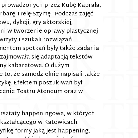
h prowadzonych przez Kubę Kaprala,
rbarę Trelę-Szymę. Podczas zajęć
ewu, dykcji, gry aktorskiej,
ani w tworzenie oprawy plastycznej
wizyty i szukali rozwiązań
mentem spotkań były także zadania
zajmowała się adaptacją tekstów
eny kabaretowe. O dużym
to, że samodzielnie napisali także
ykę. Efektem poszukiwań był
scenie Teatru Ateneum oraz w
rsztaty happeningowe, w których
okształcącego w Katowicach.
fikę formy jaką jest happening,