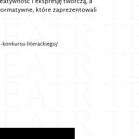
reatywność i ekspresję twórczą, a
rformatywne, które zaprezentowali
-konkursu-literackiego/