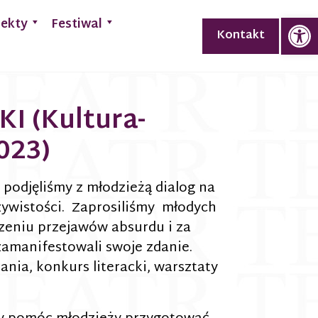
Op
jekty
Festiwal
Kontakt
I (Kultura-
023)
odjęliśmy z młodzieżą dialog na
czywistości. Zaprosiliśmy młodych
czeniu przejawów absurdu i za
amanifestowali swoje zdanie.
nia, konkurs literacki, warsztaty