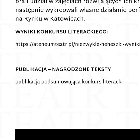
brali udział w zajęciach rozwijających ich k
następnie wykreowali własne działanie pe
na Rynku w Katowicach.
WYNIKI KONKURSU LITERACKIEGO:
https://ateneumteatr.pl/niezwykle-heheszki-wyniki
PUBLIKACJA – NAGRODZONE TEKSTY
publikacja podsumowująca konkurs literacki