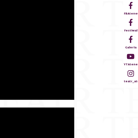
FBAten
Festiwal
Galeria
YTAtene
teatr_a