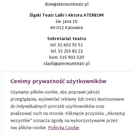
dow@ateneumteatr.pl
Śląski Teatr Lalki i Aktora ATENEUM
św. Jana 10
40-012 Katowice
Sekretariat teatru
tel.
32 602 92 51
tel.
32 253 82 22
kom.
515 903 320
slaski@ateneumteatr.pl
Cenimy prywatność użytkowników
Używamy plików cookie, aby poprawić jakość
przeglądania, wyświetlać reklamy lub treści dostosowane
do indywidualnych potrzeb użytkowników oraz
analizować ruch na stronie. Kliknięcie przycisku „Akceptuj
wszystkie” oznacza zgodę na wykorzystywanie przez
nas plików cookie.
Polityka Cookie
© 2026
TEATR ATENEUM W KATOWICACH
Wszystkie