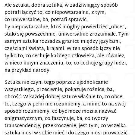
Ale sztuka, dobra sztuka, w zadziwiający sposób
potrafi łączyć to, co niepowtarzalne, z tym,
co uniwersalne, ba, potrafi sprawić,
by niepowtarzalne, ktoś mógłby powiedzieć „obce”,
stało się powszechnie, uniwersalnie zrozumiałe. Tym
samym sztuka rozsadza granice między językami,
częściami świata, krajami. W ten sposób łączy nie
tylko to, co cechuje każdego człowieka, ale również,
w nieco innym znaczeniu, to, co cechuje grupy ludzi,
na przykład narody.
Sztuka nie czyni tego poprzez ujednolicanie
wszystkiego, przeciwnie, pokazuje różnice, ba,
obcość. W każdej dobrej sztuce właśnie to, co obce,
to, czego w pełni nie rozumiemy, a mimo to na swój
sposób rozumiemy, co być może można nazwać
enigmatycznym, co fascynuje, ba, co tworzy
transcendencję, przekroczenie, jest tym, co wszelka
sztuka musi w sobie mieć i do czego musi prowadzić.