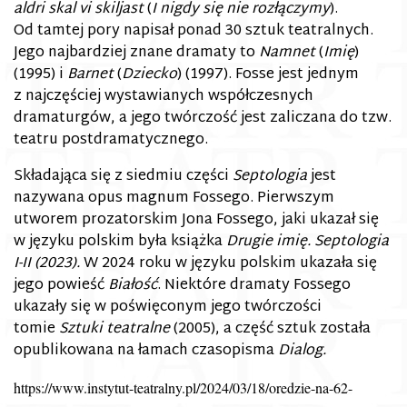
aldri skal vi skiljast
(
I nigdy się nie rozłączymy
).
Od tamtej pory napisał ponad 30 sztuk teatralnych.
Jego najbardziej znane dramaty to
Namnet
(
Imię
)
(1995) i
Barnet
(
Dziecko
) (1997). Fosse jest jednym
z najczęściej wystawianych współczesnych
dramaturgów, a jego twórczość jest zaliczana do tzw.
teatru postdramatycznego.
Składająca się z siedmiu części
Septologia
jest
nazywana opus magnum Fossego. Pierwszym
utworem prozatorskim Jona Fossego, jaki ukazał się
w języku polskim była książka
Drugie imię. Septologia
I-II (2023).
W 2024 roku w języku polskim ukazała się
jego powieść
Białość
. Niektóre dramaty Fossego
ukazały się w poświęconym jego twórczości
tomie
Sztuki teatralne
(2005), a część sztuk została
opublikowana na łamach czasopisma
Dialog.
https://www.instytut-teatralny.pl/2024/03/18/oredzie-na-62-