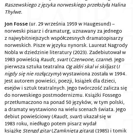
Raszewskiego z języka norweskiego przełożyła Halina
Thylwe.
Jon Fosse
(ur. 29 września 1959 w Haugesund) –
norweski pisarz i dramaturg, uznawany za jednego
z najwybitniejszych współczesnych dramatopisarzy
norweskich. Pisze w języku nynorsk. Laureat Nagrody
Nobla w dziedzinie literatury (2023). Zadebiutował w
1983 powieścią
Raudt, svart
(
Czerwone, czarne
). Jego
pierwsza sztuka teatralna
Og aldri skal vi skiljast
(
I
nigdy się nie rozłączymy
) wystawiona została w 1994.
Jest autorem powieści, poezji, książek dla dzieci,
esejów i sztuk teatralnych. Jego twórczość zalicza się
do norweskiego postmodernizmu. Książki Fossego
przetłumaczono na ponad 50 języków, w tym polski,
a dramaty wystawiono na wielu scenach świata. Jego
debiut powieściowy (
Raudt, svart
) ukazał się w
1983 roku, niedługo potem pisarz wydał
książkę
Stengd gitar
(
Zamknięta gitara
) (1985) i tomik