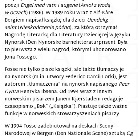
poezji
Engel med vatn i augene
(
Anioł z wodą
w oczach
) (1986). W 1989 roku wraz z Alf-Kåre
Bergiem napisał książkę dla dzieci
Uendelig
seint
(
Nieskończenie późno
), za którą otrzymał
Nagrodę Literacką dla Literatury Dziecięcej w Języku
Nynorsk (Den Nynorske barnelitteraturprisen). Była
to pierwsza z wielu nagród, którymi uhonorowano
Jona Fossego.
Fosse nie tylko pisze książki, ale także tłumaczy je
na nynorsk (m.in. utwory Federico Garcíi Lorki), jest
autorem „tłumaczenia” na nynorsk napisanego
Peer
Gynta
Henryka Ibsena. Od 1994 wraz z innym
norweskim pisarzem Janem Kjærstadem redaguje
czasopismo „Bøk” („Książka”). Piastuje także ważne
funkcje w norweskich stowarzyszeniach pisarzy.
W 1994 Fosse zadebiutował na deskach Sceny
Narodowej w Bergen (Den Nationale Scene) sztuką
Og