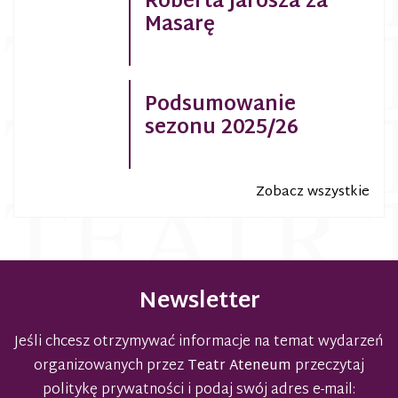
Roberta Jarosza za
Masarę
Podsumowanie
sezonu 2025/26
Zobacz wszystkie
Newsletter
Jeśli chcesz otrzymywać informacje na temat wydarzeń
organizowanych przez
Teatr Ateneum
przeczytaj
politykę prywatności
i podaj swój adres e-mail: