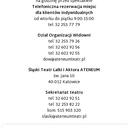
na godzinę przed spektaklem
Telefoniczna rezerwacja miejsc
dla klientów indywidualnych
od wtorku do piątku 9:00-15:00
tel.
32 253 77 79
Dział Organizacji Widowni
tel.
32 253 79 26
tel.
32 602 92 56
tel.
32 602 92 55
dow@ateneumteatr.pl
Śląski Teatr Lalki i Aktora ATENEUM
św. Jana 10
40-012 Katowice
Sekretariat teatru
tel.
32 602 92 51
tel.
32 253 82 22
kom.
515 903 320
slaski@ateneumteatr.pl