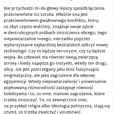
Nie przychodzi mi do głowy lepszy sposób łączenia
przeciwieństw niż sztuka. Właśnie ona jest
przeciwieństwem gwałtownego konfliktu, który,
co zbyt często widzimy, znajduje swoje ujście
w destrukcyjnych próbach zniszczenia obcego, tego
niepowtarzalnie innego, nierzadko poprzez
wykorzystanie najbardziej bestialskich odkryć nowej
technologii. Czy to będzie terroryzm, czy to będzie
wojna. Bo człowiek ma również swoją zwierzęcą
stronę i kiedy napędza go instynkt, wtedy ten drugi,
obcy, nie jest postrzegany jako ktoś fascynująco
enigmatyczny, ale jako zagrożenie dla własnej
egzystencji. Wtedy niepowtarzalność i uniwersalnie
pojmowaną różnorodność zastępuje równość
kolektywna i to, co inne, stanowi zagrożenie, które
trzeba zniszczyć. To, co zewnętrznie inne,
na przykład religia albo ideologia polityczna, stają się
czymś, co trzeba zwalczyć i unicestwić.