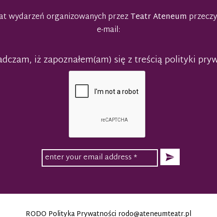
emat wydarzeń organizowanych przez
Teatr Ateneum
przeczy
e-mail:
dczam, iż zapoznałem(am) się z treścią polityki pry
RODO Polityka Prywatności
rodo@ateneumteatr.pl