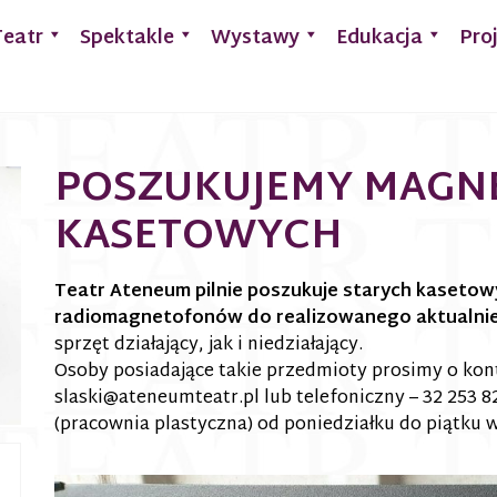
Teatr
Spektakle
Wystawy
Edukacja
Pro
POSZUKUJEMY MAG
KASETOWYCH
Teatr Ateneum pilnie poszukuje starych kaseto
radiomagnetofonów do realizowanego aktualnie
sprzęt działający, jak i niedziałający.
Osoby posiadające takie przedmioty prosimy o ko
slaski@ateneumteatr.pl
lub telefoniczny – 32 253 82
(pracownia plastyczna) od poniedziałku do piątku w