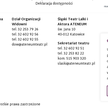
Deklaracja dostępności
FB
na
Dział Organizacji
Śląski Teatr Lalki i
Widowni
Aktora ATENEUM
tel.
32 253 79 26
św. Jana 10
tel.
32 602 92 56
40-012 Katowice
tel.
32 602 92 55
Sekretariat teatru
dow@ateneumteatr.pl
tel.
32 602 92 51
tel.
32 253 82 22
kom.
515 903 320
slaski@ateneumteatr.pl
stkie prawa zastrzeżone