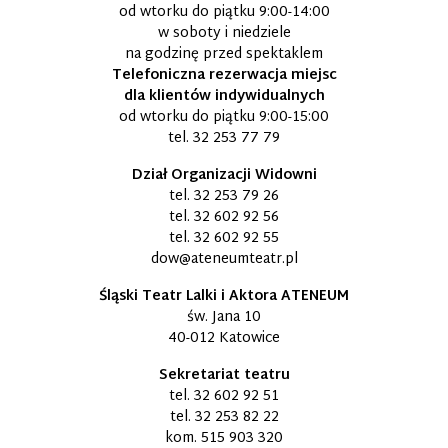
od wtorku do piątku 9:00-14:00
w soboty i niedziele
na godzinę przed spektaklem
Telefoniczna rezerwacja miejsc
dla klientów indywidualnych
od wtorku do piątku 9:00-15:00
tel.
32 253 77 79
Dział Organizacji Widowni
tel.
32 253 79 26
tel.
32 602 92 56
tel.
32 602 92 55
dow@ateneumteatr.pl
Śląski Teatr Lalki i Aktora ATENEUM
św. Jana 10
40-012 Katowice
Sekretariat teatru
tel.
32 602 92 51
tel.
32 253 82 22
kom.
515 903 320