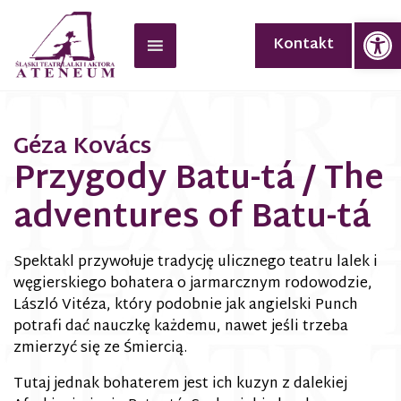
Op
Kontakt
Géza Kovács
Przygody Batu-tá / The
adventures of Batu-tá
Spektakl przywołuje tradycję ulicznego teatru lalek i
węgierskiego bohatera o jarmarcznym rodowodzie,
László Vitéza, który podobnie jak angielski Punch
potrafi dać nauczkę każdemu, nawet jeśli trzeba
zmierzyć się ze Śmiercią.
Tutaj jednak bohaterem jest ich kuzyn z dalekiej