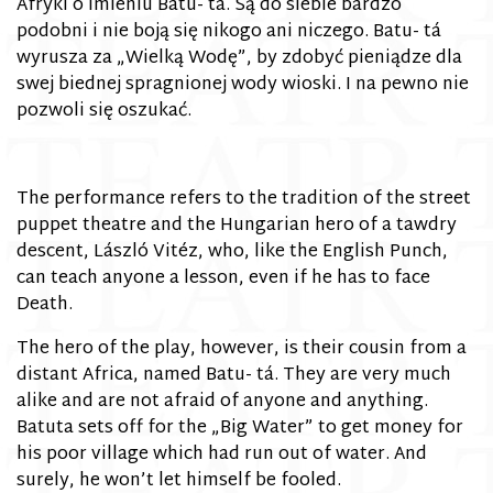
Afryki o imieniu Batu- tá. Są do siebie bardzo
podobni i nie boją się nikogo ani niczego. Batu- tá
wyrusza za „Wielką Wodę”, by zdobyć pieniądze dla
swej biednej spragnionej wody wioski. I na pewno nie
pozwoli się oszukać.
The performance refers to the tradition of the street
puppet theatre and the Hungarian hero of a tawdry
descent, László Vitéz, who, like the English Punch,
can teach anyone a lesson, even if he has to face
Death.
The hero of the play, however, is their cousin from a
distant Africa, named Batu- tá. They are very much
alike and are not afraid of anyone and anything.
Batuta sets off for the „Big Water” to get money for
his poor village which had run out of water. And
surely, he won’t let himself be fooled.