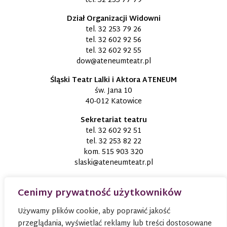
tel.
32 253 77 79
Dział Organizacji Widowni
tel.
32 253 79 26
tel.
32 602 92 56
tel.
32 602 92 55
dow@ateneumteatr.pl
Śląski Teatr Lalki i Aktora ATENEUM
św. Jana 10
40-012 Katowice
Sekretariat teatru
tel.
32 602 92 51
tel.
32 253 82 22
kom.
515 903 320
slaski@ateneumteatr.pl
Cenimy prywatność użytkowników
Używamy plików cookie, aby poprawić jakość
przeglądania, wyświetlać reklamy lub treści dostosowane