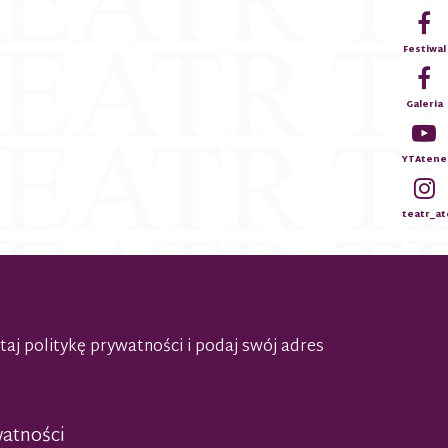
Festiwal
Galeria
YTAtene
teatr_a
taj politykę prywatności
i podaj swój adres
watności