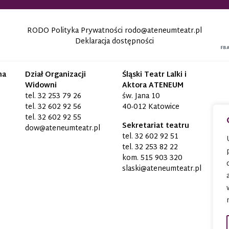
RODO Polityka Prywatności
rodo@ateneumteatr.pl
Deklaracja dostępności
FB
na
Dział Organizacji
Śląski Teatr Lalki i
Widowni
Aktora ATENEUM
tel.
32 253 79 26
św. Jana 10
tel.
32 602 92 56
40-012 Katowice
tel.
32 602 92 55
Sekretariat teatru
dow@ateneumteatr.pl
tel.
32 602 92 51
tel.
32 253 82 22
kom.
515 903 320
slaski@ateneumteatr.pl