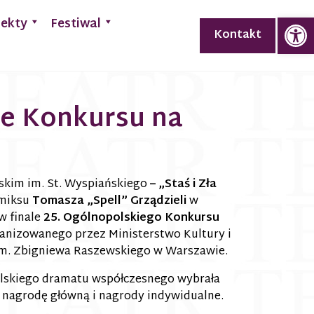
Op
jekty
Festiwal
Kontakt
ale Konkursu na
skim im. St. Wyspiańskiego
– „Staś i Zła
omiksu
Tomasza „Spell” Grządzieli
w
 w finale
25. Ogólnopolskiego Konkursu
anizowanego przez Ministerstwo Kultury i
im. Zbigniewa Raszewskiego w Warszawie.
polskiego dramatu współczesnego wybrała
o nagrodę główną i nagrody indywidualne.