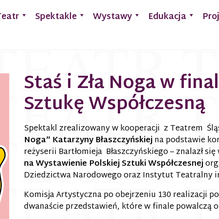
Teatr
Spektakle
Wystawy
Edukacja
Pro
Staś i Zła Noga w fin
Sztukę Współczesną
Spektakl zrealizowany w kooperacji z Teatrem Ślą
Noga” Katarzyny Błaszczyńskiej
na podstawie k
reżyserii Bartłomieja Błaszczyńskiego – znalazł się
na Wystawienie Polskiej Sztuki Współczesnej
org
Dziedzictwa Narodowego oraz Instytut Teatralny 
Komisja Artystyczna po obejrzeniu 130 realizacji 
dwanaście przedstawień, które w finale powalczą 