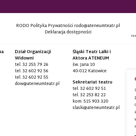
RODO Polityka Prywatności
rodo@ateneumteatr.pl
Deklaracja dostępności
FB
na
Dział Organizacji
Śląski Teatr Lalki i
Widowni
Aktora ATENEUM
tel.
32 253 79 26
św. Jana 10
tel.
32 602 92 56
40-012 Katowice
tel.
32 602 92 55
Sekretariat teatru
dow@ateneumteatr.pl
tel.
32 602 92 51
tel.
32 253 82 22
kom.
515 903 320
slaski@ateneumteatr.pl