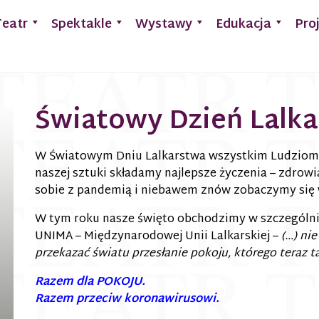
Teatr
Spektakle
Wystawy
Edukacja
Pro
Światowy Dzień Lalk
W Światowym Dniu Lalkarstwa wszystkim Ludziom 
naszej sztuki składamy najlepsze życzenia – zdrowia
sobie z pandemią i niebawem znów zobaczymy się 
W tym roku nasze święto obchodzimy w szczególnie 
UNIMA – Międzynarodowej Unii Lalkarskiej –
(…) nie
przekazać światu przesłanie pokoju, którego teraz t
Razem dla POKOJU.
Razem przeciw koronawirusowi.