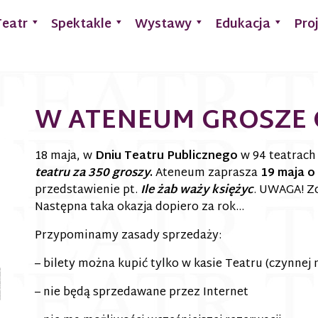
Teatr
Spektakle
Wystawy
Edukacja
Pro
W ATENEUM GROSZE 
18 maja, w
Dniu Teatru Publicznego
w 94 teatrach 
teatru za 350 groszy
.
Ateneum zaprasza
19 maja o
przedstawienie pt.
Ile żab waży księżyc
. UWAGA! Zo
Następna taka okazja dopiero za rok…
Przypominamy zasady sprzedaży:
– bilety można kupić tylko w kasie Teatru (czynnej
– nie będą sprzedawane przez Internet