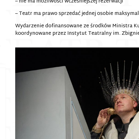
– nie ma możliwości wcześniejszej rezerwacji
– Teatr ma prawo sprzedać jednej osobie maksymaln
Wydarzenie dofinansowane ze środków Ministra Ku
koordynowane przez Instytut Teatralny im. Zbign