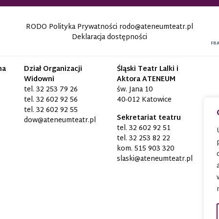
RODO Polityka Prywatności
rodo@ateneumteatr.pl
Deklaracja dostępności
FB
na
Dział Organizacji
Śląski Teatr Lalki i
Widowni
Aktora ATENEUM
tel.
32 253 79 26
św. Jana 10
tel.
32 602 92 56
40-012 Katowice
tel.
32 602 92 55
Sekretariat teatru
dow@ateneumteatr.pl
tel.
32 602 92 51
tel.
32 253 82 22
kom.
515 903 320
slaski@ateneumteatr.pl