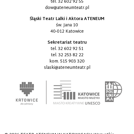
tel.
32 602 92 55
dow@ateneumteatr.pl
Śląski Teatr Lalki i Aktora ATENEUM
św. Jana 10
40-012 Katowice
Sekretariat teatru
tel.
32 602 92 51
tel.
32 253 82 22
kom.
515 903 320
slaski@ateneumteatr.pl