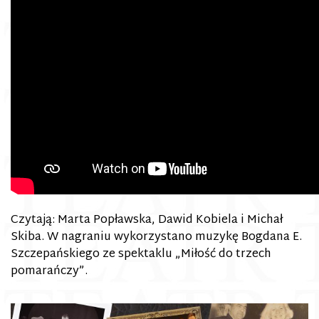
Czytają: Marta Popławska, Dawid Kobiela i Michał
Skiba. W nagraniu wykorzystano muzykę Bogdana E.
Szczepańskiego ze spektaklu „Miłość do trzech
pomarańczy”.