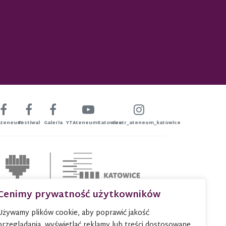
Ateneum
Festiwal
Galeria
YTAteneumKatowice
teatr_ateneum_katowice
Cenimy prywatność użytkowników
Używamy plików cookie, aby poprawić jakość
przeglądania, wyświetlać reklamy lub treści dostosowane