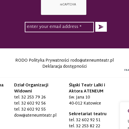
RODO Polityka Prywatności
rodo@ateneumteatr.pl
Deklaracja dostępności
FB
na
Dział Organizacji
Śląski Teatr Lalki i
Widowni
Aktora ATENEUM
tel.
32 253 79 26
św. Jana 10
tel.
32 602 92 56
40-012 Katowice
tel.
32 602 92 55
Sekretariat teatru
dow@ateneumteatr.pl
tel.
32 602 92 51
tel.
32 253 82 22