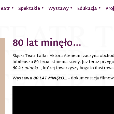
Teatr
Spektakle
Wystawy
Edukacja
Pro
80 lat minęło…
Śląski Teatr Lalki i Aktora Ateneum zaczyna obch
Jubileuszu 80-lecia istnienia sceny. Już teraz prz
80 lat minęło…
, której towarzyszy bogato ilustrow
Wystawa
80 LAT MINĘŁO
…
– dokumentacja filmow