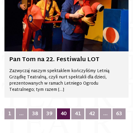
Pan Tom na 22. Festiwalu LOT
Zazwyczaj naszym spektaklem kończyliśmy Letnią
Grządkę Teatralną, czyli nurt spektakli dla dzieci,
prezentowanych w ramach Letniego Ogrodu
Teatralnego; tym razem […]
Nawigacja
1
…
38
39
40
41
42
…
63
po