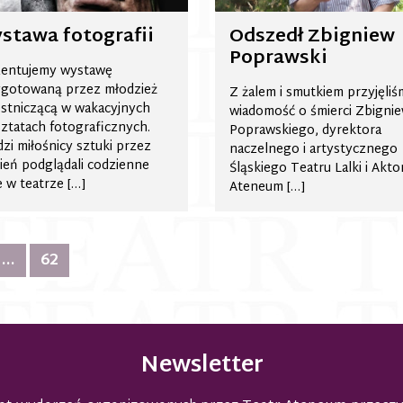
stawa fotografii
Odszedł Zbigniew
Poprawski
zentujemy wystawę
ygotowaną przez młodzież
Z żalem i smutkiem przyjęli
stniczącą w wakacyjnych
wiadomość o śmierci Zbigni
ztatach fotograficznych.
Poprawskiego, dyrektora
zi miłośnicy sztuki przez
naczelnego i artystycznego
ień podglądali codzienne
Śląskiego Teatru Lalki i Akto
e w teatrze […]
Ateneum […]
…
62
Newsletter