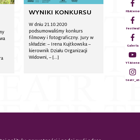
WYNIKI KONKURSU
FBAten
W dniu 21.10.2020
Festiwal
podsumowaliśmy konkurs
śmy
filmowy i fotograficzny. Jury w
ewa
składzie: – Irena Kujtkowska –
Galeria
kierownik Działu Organizacji
Widowni, – […]
ra
YTAtene
teatr_a