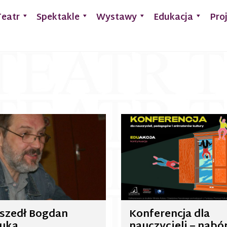
Teatr
Spektakle
Wystawy
Edukacja
Pro
szedł Bogdan
Konferencja dla
uka
nauczycieli – nabó