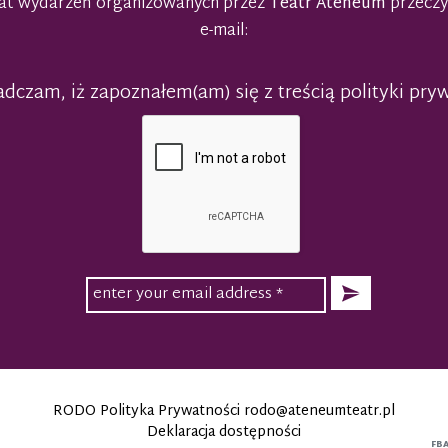
emat wydarzeń organizowanych przez
Teatr Ateneum
przeczy
e-mail:
dczam, iż zapoznałem(am) się z treścią polityki pry
RODO Polityka Prywatności
rodo@ateneumteatr.pl
Deklaracja dostępności
FB