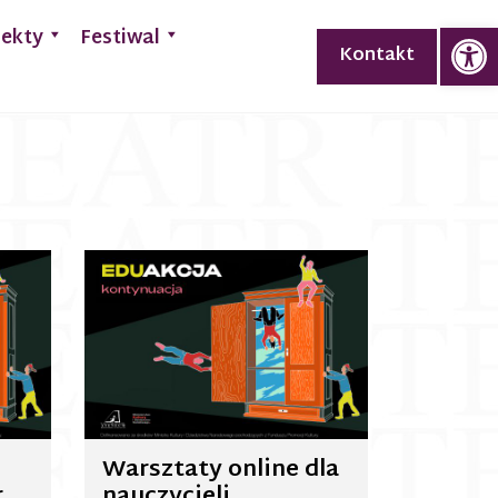
Op
jekty
Festiwal
Kontakt
Warsztaty online dla
r
nauczycieli