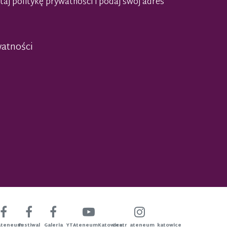
taj politykę prywatności
i podaj swój adres
watności
Ateneum
Festiwal
Galeria
YTAteneumKatowice
teatr_ateneum_katowice