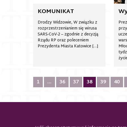
KOMUNIKAT
Wy
Drodzy Widzowie, W związku z
Pre
rozprzestrzenianiem się wirusa
prz
SARS-CoV-2 – zgodnie z decyzją
ucze
Rządu RP oraz poleceniem
wars
Prezydenta Miasta Katowice […]
Młod
tydz
życi
Nawigacja
1
…
36
37
38
39
40
po
wpisach