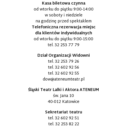
Kasa biletowa czynna
od wtorku do piątku 9:00-14:00
w soboty i niedziele
na godzinę przed spektaklem
Telefoniczna rezerwacja miejsc
dla klientów indywidualnych
od wtorku do piątku 9:00-15:00
tel.
32 253 77 79
Dział Organizacji Widowni
tel.
32 253 79 26
tel.
32 602 92 56
tel.
32 602 92 55
dow@ateneumteatr.pl
Śląski Teatr Lalki i Aktora ATENEUM
św. Jana 10
40-012 Katowice
Sekretariat teatru
tel.
32 602 92 51
tel.
32 253 82 22