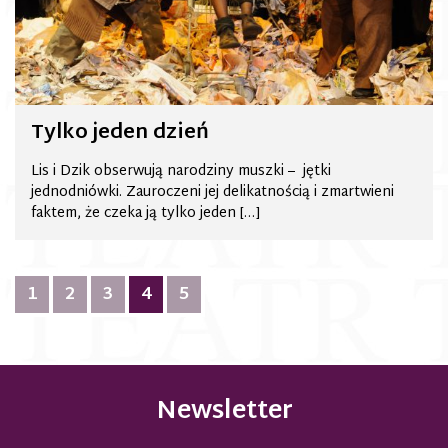
Tylko jeden dzień
Lis i Dzik obserwują narodziny muszki – jętki
jednodniówki. Zauroczeni jej delikatnością i zmartwieni
faktem, że czeka ją tylko jeden […]
Nawigacja
1
2
3
4
5
po
wpisach
Newsletter