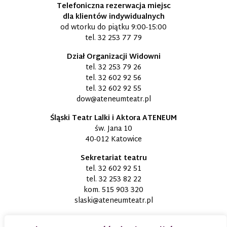
Telefoniczna rezerwacja miejsc
dla klientów indywidualnych
od wtorku do piątku 9:00-15:00
tel.
32 253 77 79
Dział Organizacji Widowni
tel.
32 253 79 26
tel.
32 602 92 56
tel.
32 602 92 55
dow@ateneumteatr.pl
Śląski Teatr Lalki i Aktora ATENEUM
św. Jana 10
40-012 Katowice
Sekretariat teatru
tel.
32 602 92 51
tel.
32 253 82 22
kom.
515 903 320
slaski@ateneumteatr.pl