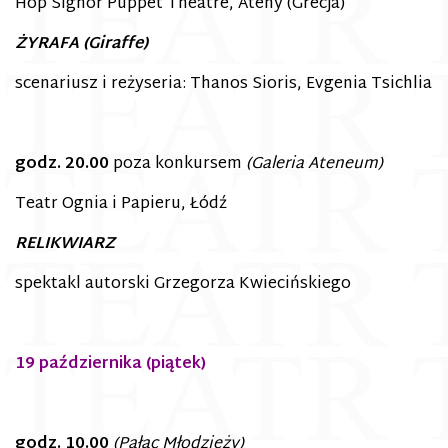
Hop Signor Puppet Theatre, Ateny (Grecja)
ŻYRAFA (Giraffe)
scenariusz i reżyseria: Thanos Sioris, Evgenia Tsichlia
godz. 20.00
poza konkursem
(Galeria Ateneum)
Teatr Ognia i Papieru, Łódź
RELIKWIARZ
s
pektakl autorski Grzegorza Kwiecińskiego
19 października (piątek)
godz. 10.00
(Pałac Młodzieży)