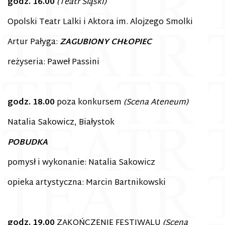
godz. 16.00
(Teatr Śląski)
Opolski Teatr Lalki i Aktora im. Alojzego Smolki
Artur Pałyga:
ZAGUBIONY CHŁOPIEC
reżyseria: Paweł Passini
godz. 18.00
poza konkursem
(Scena Ateneum)
Natalia Sakowicz, Białystok
POBUDKA
pomysł i wykonanie: Natalia Sakowicz
opieka artystyczna: Marcin Bartnikowski
godz. 19.00
ZAKOŃCZENIE FESTIWALU
(Scena