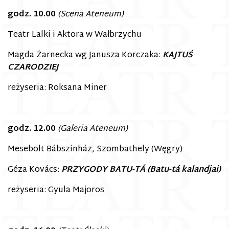
godz. 10.00
(Scena Ateneum)
Teatr Lalki i Aktora w Wałbrzychu
Magda Żarnecka wg Janusza Korczaka:
KAJTUŚ
CZARODZIEJ
reżyseria: Roksana Miner
godz. 12.00
(Galeria Ateneum)
Mesebolt Bábszínház, Szombathely (Węgry)
Géza Kovács:
PRZYGODY BATU-TÁ (Batu-tá kalandjai)
reżyseria: Gyula Majoros